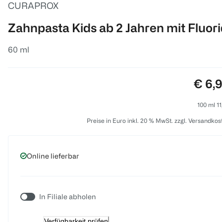
CURAPROX
Zahnpasta Kids ab 2 Jahren mit Fluor
60 ml
Preis
€ 6,
100 ml 11
Preise in Euro inkl. 20 % MwSt. zzgl. Versandkos
Online lieferbar
In Filiale abholen
Verfügbarkeit prüfen