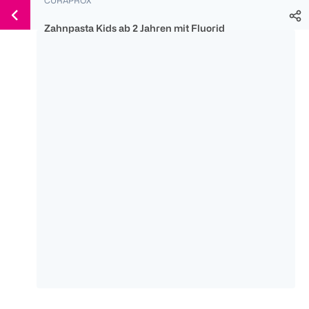
Weiter
Für
Für
Für
zum
300 Ös
500 Ös
150 Ös
Zahnpasta Kids ab 2 Jahren mit Fluorid
Inhalt
-20%
-10%
-15%