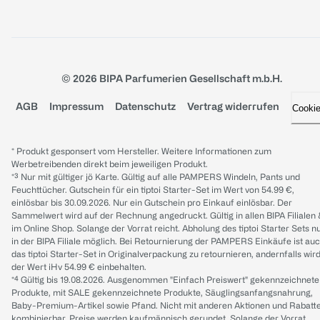
© 2026 BIPA Parfumerien Gesellschaft m.b.H.
AGB
Impressum
Datenschutz
Vertrag widerrufen
Cooki
* Produkt gesponsert vom Hersteller. Weitere Informationen zum
Werbetreibenden direkt beim jeweiligen Produkt.
*³ Nur mit gültiger jö Karte. Gültig auf alle PAMPERS Windeln, Pants und
Feuchttücher. Gutschein für ein tiptoi Starter-Set im Wert von 54.99 €,
einlösbar bis 30.09.2026. Nur ein Gutschein pro Einkauf einlösbar. Der
Sammelwert wird auf der Rechnung angedruckt. Gültig in allen BIPA Filialen
im Online Shop. Solange der Vorrat reicht. Abholung des tiptoi Starter Sets n
in der BIPA Filiale möglich. Bei Retournierung der PAMPERS Einkäufe ist au
das tiptoi Starter-Set in Originalverpackung zu retournieren, andernfalls wir
der Wert iHv 54.99 € einbehalten.
*⁴ Gültig bis 19.08.2026. Ausgenommen "Einfach Preiswert" gekennzeichnete
Produkte, mit SALE gekennzeichnete Produkte, Säuglingsanfangsnahrung,
Baby-Premium-Artikel sowie Pfand. Nicht mit anderen Aktionen und Rabatt
kombinierbar. Preise werden kaufmännisch gerundet. Solange der Vorrat