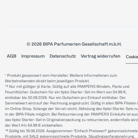
© 2026 BIPA Parfumerien Gesellschaft m.b.H.
AGB
Impressum
Datenschutz
Vertrag widerrufen
Cooki
* Produkt gesponsert vom Hersteller. Weitere Informationen zum
Werbetreibenden direkt beim jeweiligen Produkt.
*³ Nur mit gültiger jö Karte. Gültig auf alle PAMPERS Windeln, Pants und
Feuchttücher. Gutschein für ein tiptoi Starter-Set im Wert von 54.99 €,
einlösbar bis 30.09.2026. Nur ein Gutschein pro Einkauf einlösbar. Der
Sammelwert wird auf der Rechnung angedruckt. Gültig in allen BIPA Filialen
im Online Shop. Solange der Vorrat reicht. Abholung des tiptoi Starter Sets n
in der BIPA Filiale möglich. Bei Retournierung der PAMPERS Einkäufe ist au
das tiptoi Starter-Set in Originalverpackung zu retournieren, andernfalls wir
der Wert iHv 54.99 € einbehalten.
*⁴ Gültig bis 19.08.2026. Ausgenommen "Einfach Preiswert" gekennzeichnete
Produkte, mit SALE gekennzeichnete Produkte, Säuglingsanfangsnahrung,