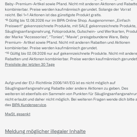
Baby-Premium-Artikel sowie Pfand. Nicht mit anderen Aktionen und Rabatt
kombinierbar. Preise werden kaufmännisch gerundet. Solange der Vorrat
reicht. Bei 1+1 Aktionen ist das günstigste Produkt gratis.
*⁸ Gültig bis 12.08.2026 nur im BIPA Online Shop. Ausgenommen „Einfach
Preiswert“ gekennzeichnete Produkte, mit SALE gekennzeichnete Produkte,
Säuglingsanfangsnahrung, Fotoprodukte, Gutschein- und Wertkarten, Produ
der Marke “Accessories“, “Tonies“, “Mavie“, preisgebundene Ware, Baby
Premium- Artikel sowie Pfand. Nicht mit anderen Rabatten und Aktionen
kombinierbar. Preise werden kaufmännisch gerundet.
*¹⁰ Gültig bis 02.09.2026 nur auf gekennzeichnete Produkte. Nicht mit ander
Rabatten und Aktionen kombinierbar. Preise werden kaufmännisch gerundet
Preisliste der letzten 30 Tage
Aufgrund der EU-Richtlinie 2006/141/EG ist es nicht möglich auf
Säuglingsanfangsnahrung Rabatte oder andere Aktionen zu geben. Des
weiteren ist ebenfalls ein Sammeln von Punkten für Säuglingsanfangsnahru
nicht erlaubt und daher nicht möglich.
Bei weiteren Fragen wende dich bitte 
das
BIPA Kundenservice
.
MwSt. gesenkt
Meldung möglicher illegaler Inhalte