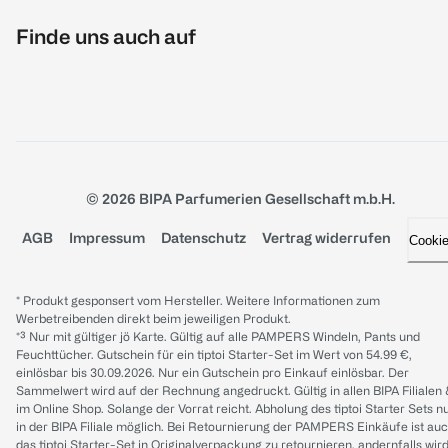
Finde uns auch auf
© 2026 BIPA Parfumerien Gesellschaft m.b.H.
AGB
Impressum
Datenschutz
Vertrag widerrufen
Cooki
* Produkt gesponsert vom Hersteller. Weitere Informationen zum
Werbetreibenden direkt beim jeweiligen Produkt.
*³ Nur mit gültiger jö Karte. Gültig auf alle PAMPERS Windeln, Pants und
Feuchttücher. Gutschein für ein tiptoi Starter-Set im Wert von 54.99 €,
einlösbar bis 30.09.2026. Nur ein Gutschein pro Einkauf einlösbar. Der
Sammelwert wird auf der Rechnung angedruckt. Gültig in allen BIPA Filialen
im Online Shop. Solange der Vorrat reicht. Abholung des tiptoi Starter Sets n
in der BIPA Filiale möglich. Bei Retournierung der PAMPERS Einkäufe ist au
das tiptoi Starter-Set in Originalverpackung zu retournieren, andernfalls wir