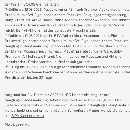
der Wert iHv 54.99 € einbehalten.
*⁴ Gültig bis 19.08.2026. Ausgenommen "Einfach Preiswert" gekennzeichnete
Produkte, mit SALE gekennzeichnete Produkte, Säuglingsanfangsnahrung,
Baby-Premium-Artikel sowie Pfand. Nicht mit anderen Aktionen und Rabatt
kombinierbar. Preise werden kaufmännisch gerundet. Solange der Vorrat
reicht. Bei 1+1 Aktionen ist das günstigste Produkt gratis.
*⁸ Gültig bis 12.08.2026 nur im BIPA Online Shop. Ausgenommen „Einfach
Preiswert“ gekennzeichnete Produkte, mit SALE gekennzeichnete Produkte,
Säuglingsanfangsnahrung, Fotoprodukte, Gutschein- und Wertkarten, Produ
der Marke “Accessories“, “Tonies“, “Mavie“, preisgebundene Ware, Baby
Premium- Artikel sowie Pfand. Nicht mit anderen Rabatten und Aktionen
kombinierbar. Preise werden kaufmännisch gerundet.
*¹⁰ Gültig bis 02.09.2026 nur auf gekennzeichnete Produkte. Nicht mit ander
Rabatten und Aktionen kombinierbar. Preise werden kaufmännisch gerundet
Preisliste der letzten 30 Tage
Aufgrund der EU-Richtlinie 2006/141/EG ist es nicht möglich auf
Säuglingsanfangsnahrung Rabatte oder andere Aktionen zu geben. Des
weiteren ist ebenfalls ein Sammeln von Punkten für Säuglingsanfangsnahru
nicht erlaubt und daher nicht möglich.
Bei weiteren Fragen wende dich bitte 
das
BIPA Kundenservice
.
MwSt. gesenkt