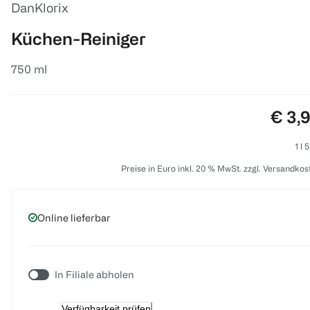
DanKlorix
Küchen-Reiniger
750 ml
Preis
€ 3,
1 l 
Preise in Euro inkl. 20 % MwSt. zzgl. Versandkos
Online lieferbar
In Filiale abholen
Verfügbarkeit prüfen