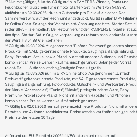
*³ Nur mit gültiger jö Karte. Gültig auf alle PAMPERS Windeln, Pants und
Feuchttücher. Gutschein für ein tiptoi Starter-Set im Wert von 54.99 €,
einlösbar bis 30.09.2026. Nur ein Gutschein pro Einkauf einlösbar. Der
Sammelwert wird auf der Rechnung angedruckt. Gültig in allen BIPA Filialen
im Online Shop. Solange der Vorrat reicht. Abholung des tiptoi Starter Sets n
in der BIPA Filiale möglich. Bei Retournierung der PAMPERS Einkäufe ist au
das tiptoi Starter-Set in Originalverpackung zu retournieren, andernfalls wir
der Wert iHv 54.99 € einbehalten.
*⁴ Gültig bis 19.08.2026. Ausgenommen "Einfach Preiswert" gekennzeichnete
Produkte, mit SALE gekennzeichnete Produkte, Säuglingsanfangsnahrung,
Baby-Premium-Artikel sowie Pfand. Nicht mit anderen Aktionen und Rabatt
kombinierbar. Preise werden kaufmännisch gerundet. Solange der Vorrat
reicht. Bei 1+1 Aktionen ist das günstigste Produkt gratis.
*⁸ Gültig bis 12.08.2026 nur im BIPA Online Shop. Ausgenommen „Einfach
Preiswert“ gekennzeichnete Produkte, mit SALE gekennzeichnete Produkte,
Säuglingsanfangsnahrung, Fotoprodukte, Gutschein- und Wertkarten, Produ
der Marke “Accessories“, “Tonies“, “Mavie“, preisgebundene Ware, Baby
Premium- Artikel sowie Pfand. Nicht mit anderen Rabatten und Aktionen
kombinierbar. Preise werden kaufmännisch gerundet.
*¹⁰ Gültig bis 02.09.2026 nur auf gekennzeichnete Produkte. Nicht mit ander
Rabatten und Aktionen kombinierbar. Preise werden kaufmännisch gerundet
Preisliste der letzten 30 Tage
Aufgrund der EU-Richtlinie 2006/141/EG ist es nicht möglich auf