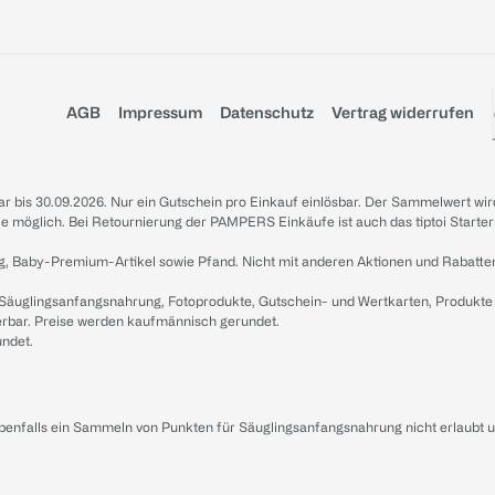
AGB
Impressum
Datenschutz
Vertrag widerrufen
sbar bis 30.09.2026. Nur ein Gutschein pro Einkauf einlösbar. Der Sammelwert wir
iale möglich. Bei Retournierung der PAMPERS Einkäufe ist auch das tiptoi Starter
g, Baby-Premium-Artikel sowie Pfand. Nicht mit anderen Aktionen und Rabatte
 Säuglingsanfangsnahrung, Fotoprodukte, Gutschein- und Wertkarten, Produkte
erbar. Preise werden kaufmännisch gerundet.
undet.
ebenfalls ein Sammeln von Punkten für Säuglingsanfangsnahrung nicht erlaubt 