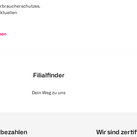
rbraucherschutzes.
aktuellen
nen
Filialfinder
Dein Weg zu uns
 bezahlen
Wir sind zertif