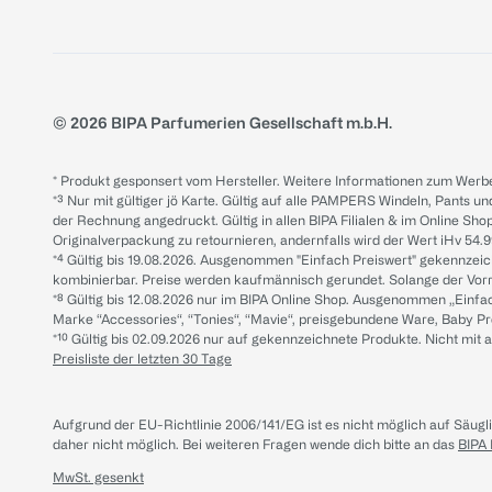
© 2026 BIPA Parfumerien Gesellschaft m.b.H.
* Produkt gesponsert vom Hersteller. Weitere Informationen zum Werbe
*³ Nur mit gültiger jö Karte. Gültig auf alle PAMPERS Windeln, Pants un
der Rechnung angedruckt. Gültig in allen BIPA Filialen & im Online Shop
Originalverpackung zu retournieren, andernfalls wird der Wert iHv 54.9
*⁴ Gültig bis 19.08.2026. Ausgenommen "Einfach Preiswert" gekennze
kombinierbar. Preise werden kaufmännisch gerundet. Solange der Vorrat 
*⁸ Gültig bis 12.08.2026 nur im BIPA Online Shop. Ausgenommen „Einf
Marke “Accessories“, “Tonies“, “Mavie“, preisgebundene Ware, Baby P
*¹⁰ Gültig bis 02.09.2026 nur auf gekennzeichnete Produkte. Nicht mi
Preisliste der letzten 30 Tage
Aufgrund der EU-Richtlinie 2006/141/EG ist es nicht möglich auf Säug
daher nicht möglich.
Bei weiteren Fragen wende dich bitte an das
BIPA
MwSt. gesenkt