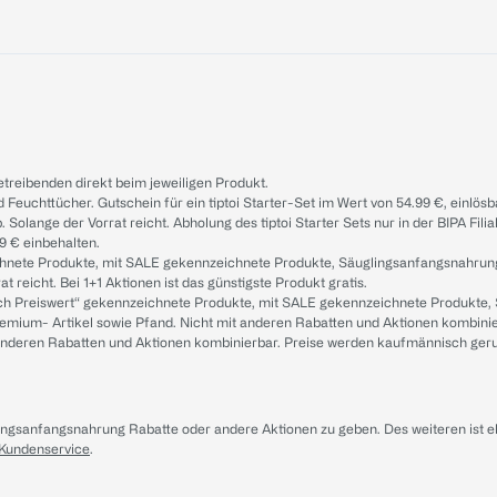
treibenden direkt beim jeweiligen Produkt.
d Feuchttücher. Gutschein für ein tiptoi Starter-Set im Wert von 54.99 €, einlö
. Solange der Vorrat reicht. Abholung des tiptoi Starter Sets nur in der BIPA Fil
9 € einbehalten.
ichnete Produkte, mit SALE gekennzeichnete Produkte, Säuglingsanfangsnahrun
reicht. Bei 1+1 Aktionen ist das günstigste Produkt gratis.
ach Preiswert“ gekennzeichnete Produkte, mit SALE gekennzeichnete Produkte,
remium- Artikel sowie Pfand. Nicht mit anderen Rabatten und Aktionen kombini
t anderen Rabatten und Aktionen kombinierbar. Preise werden kaufmännisch ger
lingsanfangsnahrung Rabatte oder andere Aktionen zu geben. Des weiteren ist 
 Kundenservice
.