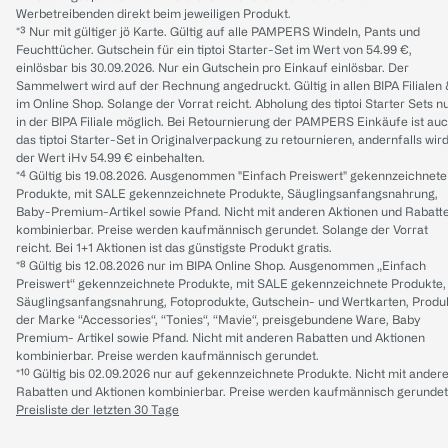
Werbetreibenden direkt beim jeweiligen Produkt.
*³ Nur mit gültiger jö Karte. Gültig auf alle PAMPERS Windeln, Pants und
Feuchttücher. Gutschein für ein tiptoi Starter-Set im Wert von 54.99 €,
einlösbar bis 30.09.2026. Nur ein Gutschein pro Einkauf einlösbar. Der
Sammelwert wird auf der Rechnung angedruckt. Gültig in allen BIPA Filialen
im Online Shop. Solange der Vorrat reicht. Abholung des tiptoi Starter Sets n
in der BIPA Filiale möglich. Bei Retournierung der PAMPERS Einkäufe ist au
das tiptoi Starter-Set in Originalverpackung zu retournieren, andernfalls wir
der Wert iHv 54.99 € einbehalten.
*⁴ Gültig bis 19.08.2026. Ausgenommen "Einfach Preiswert" gekennzeichnete
Produkte, mit SALE gekennzeichnete Produkte, Säuglingsanfangsnahrung,
Baby-Premium-Artikel sowie Pfand. Nicht mit anderen Aktionen und Rabatt
kombinierbar. Preise werden kaufmännisch gerundet. Solange der Vorrat
reicht. Bei 1+1 Aktionen ist das günstigste Produkt gratis.
*⁸ Gültig bis 12.08.2026 nur im BIPA Online Shop. Ausgenommen „Einfach
Preiswert“ gekennzeichnete Produkte, mit SALE gekennzeichnete Produkte,
Säuglingsanfangsnahrung, Fotoprodukte, Gutschein- und Wertkarten, Produ
der Marke “Accessories“, “Tonies“, “Mavie“, preisgebundene Ware, Baby
Premium- Artikel sowie Pfand. Nicht mit anderen Rabatten und Aktionen
kombinierbar. Preise werden kaufmännisch gerundet.
*¹⁰ Gültig bis 02.09.2026 nur auf gekennzeichnete Produkte. Nicht mit ander
Rabatten und Aktionen kombinierbar. Preise werden kaufmännisch gerundet
Preisliste der letzten 30 Tage