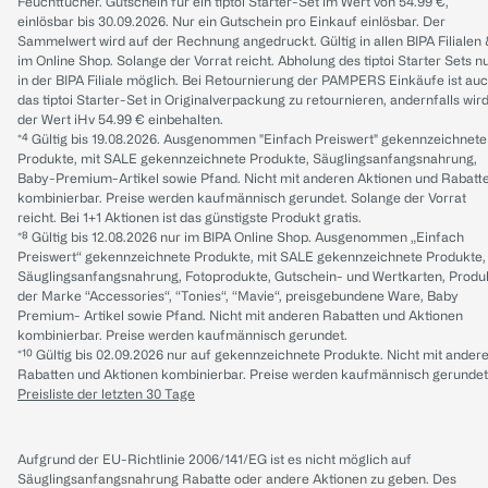
Feuchttücher. Gutschein für ein tiptoi Starter-Set im Wert von 54.99 €,
einlösbar bis 30.09.2026. Nur ein Gutschein pro Einkauf einlösbar. Der
Sammelwert wird auf der Rechnung angedruckt. Gültig in allen BIPA Filialen
im Online Shop. Solange der Vorrat reicht. Abholung des tiptoi Starter Sets n
in der BIPA Filiale möglich. Bei Retournierung der PAMPERS Einkäufe ist au
das tiptoi Starter-Set in Originalverpackung zu retournieren, andernfalls wir
der Wert iHv 54.99 € einbehalten.
*⁴ Gültig bis 19.08.2026. Ausgenommen "Einfach Preiswert" gekennzeichnete
Produkte, mit SALE gekennzeichnete Produkte, Säuglingsanfangsnahrung,
Baby-Premium-Artikel sowie Pfand. Nicht mit anderen Aktionen und Rabatt
kombinierbar. Preise werden kaufmännisch gerundet. Solange der Vorrat
reicht. Bei 1+1 Aktionen ist das günstigste Produkt gratis.
*⁸ Gültig bis 12.08.2026 nur im BIPA Online Shop. Ausgenommen „Einfach
Preiswert“ gekennzeichnete Produkte, mit SALE gekennzeichnete Produkte,
Säuglingsanfangsnahrung, Fotoprodukte, Gutschein- und Wertkarten, Produ
der Marke “Accessories“, “Tonies“, “Mavie“, preisgebundene Ware, Baby
Premium- Artikel sowie Pfand. Nicht mit anderen Rabatten und Aktionen
kombinierbar. Preise werden kaufmännisch gerundet.
*¹⁰ Gültig bis 02.09.2026 nur auf gekennzeichnete Produkte. Nicht mit ander
Rabatten und Aktionen kombinierbar. Preise werden kaufmännisch gerundet
Preisliste der letzten 30 Tage
Aufgrund der EU-Richtlinie 2006/141/EG ist es nicht möglich auf
Säuglingsanfangsnahrung Rabatte oder andere Aktionen zu geben. Des