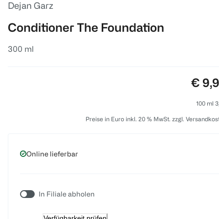
Dejan Garz
Conditioner The Foundation
300 ml
Preis
€ 9,
100 ml 3
Preise in Euro inkl. 20 % MwSt. zzgl. Versandkos
Online lieferbar
In Filiale abholen
Verfügbarkeit prüfen