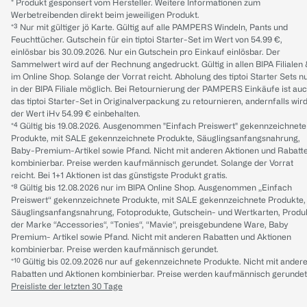
* Produkt gesponsert vom Hersteller. Weitere Informationen zum
Werbetreibenden direkt beim jeweiligen Produkt.
*³ Nur mit gültiger jö Karte. Gültig auf alle PAMPERS Windeln, Pants und
Feuchttücher. Gutschein für ein tiptoi Starter-Set im Wert von 54.99 €,
einlösbar bis 30.09.2026. Nur ein Gutschein pro Einkauf einlösbar. Der
Sammelwert wird auf der Rechnung angedruckt. Gültig in allen BIPA Filialen
im Online Shop. Solange der Vorrat reicht. Abholung des tiptoi Starter Sets n
in der BIPA Filiale möglich. Bei Retournierung der PAMPERS Einkäufe ist au
das tiptoi Starter-Set in Originalverpackung zu retournieren, andernfalls wir
der Wert iHv 54.99 € einbehalten.
*⁴ Gültig bis 19.08.2026. Ausgenommen "Einfach Preiswert" gekennzeichnete
Produkte, mit SALE gekennzeichnete Produkte, Säuglingsanfangsnahrung,
Baby-Premium-Artikel sowie Pfand. Nicht mit anderen Aktionen und Rabatt
kombinierbar. Preise werden kaufmännisch gerundet. Solange der Vorrat
reicht. Bei 1+1 Aktionen ist das günstigste Produkt gratis.
*⁸ Gültig bis 12.08.2026 nur im BIPA Online Shop. Ausgenommen „Einfach
Preiswert“ gekennzeichnete Produkte, mit SALE gekennzeichnete Produkte,
Säuglingsanfangsnahrung, Fotoprodukte, Gutschein- und Wertkarten, Produ
der Marke “Accessories“, “Tonies“, “Mavie“, preisgebundene Ware, Baby
Premium- Artikel sowie Pfand. Nicht mit anderen Rabatten und Aktionen
kombinierbar. Preise werden kaufmännisch gerundet.
*¹⁰ Gültig bis 02.09.2026 nur auf gekennzeichnete Produkte. Nicht mit ander
Rabatten und Aktionen kombinierbar. Preise werden kaufmännisch gerundet
Preisliste der letzten 30 Tage