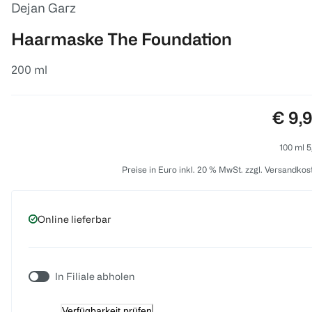
Dejan Garz
Haarmaske The Foundation
200 ml
Preis
€ 9,
100 ml 5
Preise in Euro inkl. 20 % MwSt. zzgl. Versandkos
Online lieferbar
In Filiale abholen
Verfügbarkeit prüfen