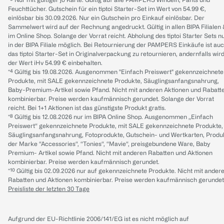
Feuchttücher. Gutschein für ein tiptoi Starter-Set im Wert von 54.99 €,
einlösbar bis 30.09.2026. Nur ein Gutschein pro Einkauf einlösbar. Der
Sammelwert wird auf der Rechnung angedruckt. Gültig in allen BIPA Filialen
im Online Shop. Solange der Vorrat reicht. Abholung des tiptoi Starter Sets n
in der BIPA Filiale möglich. Bei Retournierung der PAMPERS Einkäufe ist au
das tiptoi Starter-Set in Originalverpackung zu retournieren, andernfalls wir
der Wert iHv 54.99 € einbehalten.
*⁴ Gültig bis 19.08.2026. Ausgenommen "Einfach Preiswert" gekennzeichnete
Produkte, mit SALE gekennzeichnete Produkte, Säuglingsanfangsnahrung,
Baby-Premium-Artikel sowie Pfand. Nicht mit anderen Aktionen und Rabatt
kombinierbar. Preise werden kaufmännisch gerundet. Solange der Vorrat
reicht. Bei 1+1 Aktionen ist das günstigste Produkt gratis.
*⁸ Gültig bis 12.08.2026 nur im BIPA Online Shop. Ausgenommen „Einfach
Preiswert“ gekennzeichnete Produkte, mit SALE gekennzeichnete Produkte,
Säuglingsanfangsnahrung, Fotoprodukte, Gutschein- und Wertkarten, Produ
der Marke “Accessories“, “Tonies“, “Mavie“, preisgebundene Ware, Baby
Premium- Artikel sowie Pfand. Nicht mit anderen Rabatten und Aktionen
kombinierbar. Preise werden kaufmännisch gerundet.
*¹⁰ Gültig bis 02.09.2026 nur auf gekennzeichnete Produkte. Nicht mit ander
Rabatten und Aktionen kombinierbar. Preise werden kaufmännisch gerundet
Preisliste der letzten 30 Tage
Aufgrund der EU-Richtlinie 2006/141/EG ist es nicht möglich auf