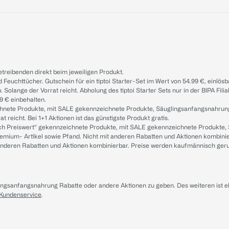
treibenden direkt beim jeweiligen Produkt.
d Feuchttücher. Gutschein für ein tiptoi Starter-Set im Wert von 54.99 €, einlö
. Solange der Vorrat reicht. Abholung des tiptoi Starter Sets nur in der BIPA Fil
9 € einbehalten.
ichnete Produkte, mit SALE gekennzeichnete Produkte, Säuglingsanfangsnahrun
reicht. Bei 1+1 Aktionen ist das günstigste Produkt gratis.
ach Preiswert“ gekennzeichnete Produkte, mit SALE gekennzeichnete Produkte,
remium- Artikel sowie Pfand. Nicht mit anderen Rabatten und Aktionen kombini
t anderen Rabatten und Aktionen kombinierbar. Preise werden kaufmännisch ger
lingsanfangsnahrung Rabatte oder andere Aktionen zu geben. Des weiteren ist 
 Kundenservice
.