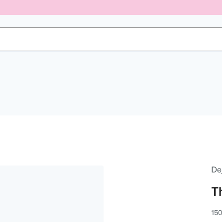
De
T
150