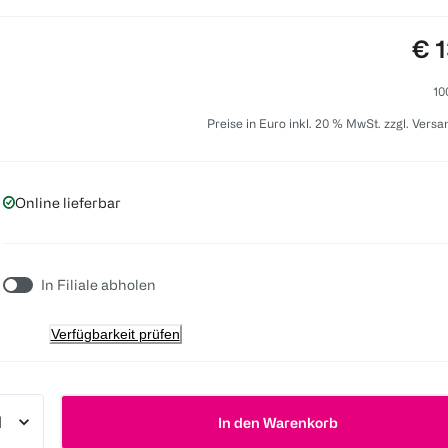
Pre
€ 1
10
Preise in Euro inkl. 20 % MwSt. zzgl. Vers
Online lieferbar
In Filiale abholen
Verfügbarkeit prüfen
In den Warenkorb