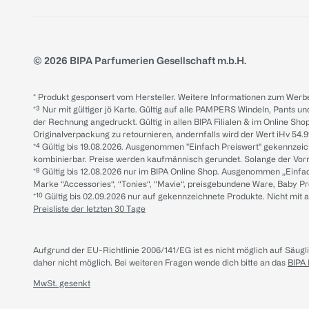
© 2026 BIPA Parfumerien Gesellschaft m.b.H.
* Produkt gesponsert vom Hersteller. Weitere Informationen zum Werbe
*³ Nur mit gültiger jö Karte. Gültig auf alle PAMPERS Windeln, Pants un
der Rechnung angedruckt. Gültig in allen BIPA Filialen & im Online Shop
Originalverpackung zu retournieren, andernfalls wird der Wert iHv 54.9
*⁴ Gültig bis 19.08.2026. Ausgenommen "Einfach Preiswert" gekennze
kombinierbar. Preise werden kaufmännisch gerundet. Solange der Vorrat 
*⁸ Gültig bis 12.08.2026 nur im BIPA Online Shop. Ausgenommen „Einf
Marke “Accessories“, “Tonies“, “Mavie“, preisgebundene Ware, Baby P
*¹⁰ Gültig bis 02.09.2026 nur auf gekennzeichnete Produkte. Nicht mi
Preisliste der letzten 30 Tage
Aufgrund der EU-Richtlinie 2006/141/EG ist es nicht möglich auf Säug
daher nicht möglich.
Bei weiteren Fragen wende dich bitte an das
BIPA
MwSt. gesenkt