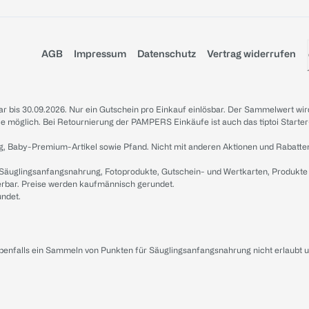
AGB
Impressum
Datenschutz
Vertrag widerrufen
sbar bis 30.09.2026. Nur ein Gutschein pro Einkauf einlösbar. Der Sammelwert wir
iale möglich. Bei Retournierung der PAMPERS Einkäufe ist auch das tiptoi Starter
g, Baby-Premium-Artikel sowie Pfand. Nicht mit anderen Aktionen und Rabatte
 Säuglingsanfangsnahrung, Fotoprodukte, Gutschein- und Wertkarten, Produkte
erbar. Preise werden kaufmännisch gerundet.
undet.
ebenfalls ein Sammeln von Punkten für Säuglingsanfangsnahrung nicht erlaubt 