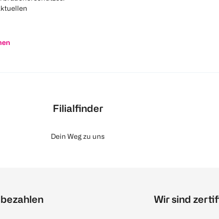
aktuellen
nen
Filialfinder
Dein Weg zu uns
 bezahlen
Wir sind zertif