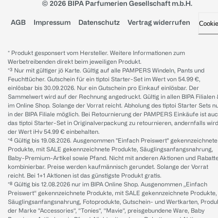
© 2026 BIPA Parfumerien Gesellschaft m.b.H.
AGB
Impressum
Datenschutz
Vertrag widerrufen
Cooki
* Produkt gesponsert vom Hersteller. Weitere Informationen zum
Werbetreibenden direkt beim jeweiligen Produkt.
*³ Nur mit gültiger jö Karte. Gültig auf alle PAMPERS Windeln, Pants und
Feuchttücher. Gutschein für ein tiptoi Starter-Set im Wert von 54.99 €,
einlösbar bis 30.09.2026. Nur ein Gutschein pro Einkauf einlösbar. Der
Sammelwert wird auf der Rechnung angedruckt. Gültig in allen BIPA Filialen
im Online Shop. Solange der Vorrat reicht. Abholung des tiptoi Starter Sets n
in der BIPA Filiale möglich. Bei Retournierung der PAMPERS Einkäufe ist au
das tiptoi Starter-Set in Originalverpackung zu retournieren, andernfalls wir
der Wert iHv 54.99 € einbehalten.
*⁴ Gültig bis 19.08.2026. Ausgenommen "Einfach Preiswert" gekennzeichnete
Produkte, mit SALE gekennzeichnete Produkte, Säuglingsanfangsnahrung,
Baby-Premium-Artikel sowie Pfand. Nicht mit anderen Aktionen und Rabatt
kombinierbar. Preise werden kaufmännisch gerundet. Solange der Vorrat
reicht. Bei 1+1 Aktionen ist das günstigste Produkt gratis.
*⁸ Gültig bis 12.08.2026 nur im BIPA Online Shop. Ausgenommen „Einfach
Preiswert“ gekennzeichnete Produkte, mit SALE gekennzeichnete Produkte,
Säuglingsanfangsnahrung, Fotoprodukte, Gutschein- und Wertkarten, Produ
der Marke “Accessories“, “Tonies“, “Mavie“, preisgebundene Ware, Baby