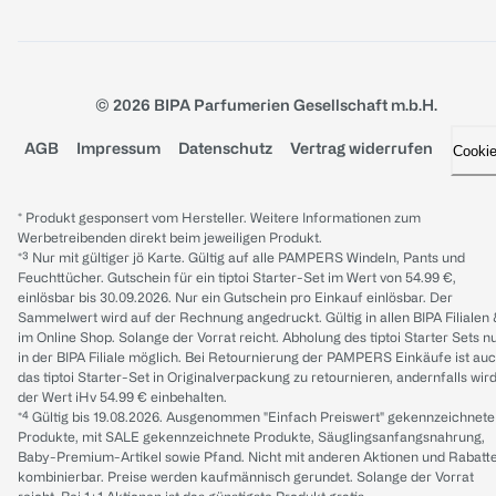
© 2026 BIPA Parfumerien Gesellschaft m.b.H.
AGB
Impressum
Datenschutz
Vertrag widerrufen
Cooki
* Produkt gesponsert vom Hersteller. Weitere Informationen zum
Werbetreibenden direkt beim jeweiligen Produkt.
*³ Nur mit gültiger jö Karte. Gültig auf alle PAMPERS Windeln, Pants und
Feuchttücher. Gutschein für ein tiptoi Starter-Set im Wert von 54.99 €,
einlösbar bis 30.09.2026. Nur ein Gutschein pro Einkauf einlösbar. Der
Sammelwert wird auf der Rechnung angedruckt. Gültig in allen BIPA Filialen
im Online Shop. Solange der Vorrat reicht. Abholung des tiptoi Starter Sets n
in der BIPA Filiale möglich. Bei Retournierung der PAMPERS Einkäufe ist au
das tiptoi Starter-Set in Originalverpackung zu retournieren, andernfalls wir
der Wert iHv 54.99 € einbehalten.
*⁴ Gültig bis 19.08.2026. Ausgenommen "Einfach Preiswert" gekennzeichnete
Produkte, mit SALE gekennzeichnete Produkte, Säuglingsanfangsnahrung,
Baby-Premium-Artikel sowie Pfand. Nicht mit anderen Aktionen und Rabatt
kombinierbar. Preise werden kaufmännisch gerundet. Solange der Vorrat