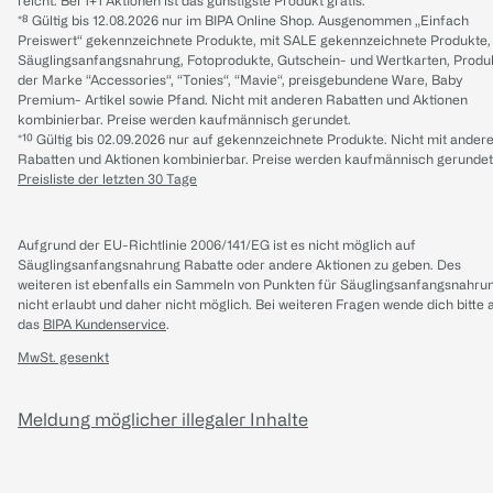
reicht. Bei 1+1 Aktionen ist das günstigste Produkt gratis.
*⁸ Gültig bis 12.08.2026 nur im BIPA Online Shop. Ausgenommen „Einfach
Preiswert“ gekennzeichnete Produkte, mit SALE gekennzeichnete Produkte,
Säuglingsanfangsnahrung, Fotoprodukte, Gutschein- und Wertkarten, Produ
der Marke “Accessories“, “Tonies“, “Mavie“, preisgebundene Ware, Baby
Premium- Artikel sowie Pfand. Nicht mit anderen Rabatten und Aktionen
kombinierbar. Preise werden kaufmännisch gerundet.
*¹⁰ Gültig bis 02.09.2026 nur auf gekennzeichnete Produkte. Nicht mit ander
Rabatten und Aktionen kombinierbar. Preise werden kaufmännisch gerundet
Preisliste der letzten 30 Tage
Aufgrund der EU-Richtlinie 2006/141/EG ist es nicht möglich auf
Säuglingsanfangsnahrung Rabatte oder andere Aktionen zu geben. Des
weiteren ist ebenfalls ein Sammeln von Punkten für Säuglingsanfangsnahru
nicht erlaubt und daher nicht möglich.
Bei weiteren Fragen wende dich bitte 
das
BIPA Kundenservice
.
MwSt. gesenkt
Meldung möglicher illegaler Inhalte