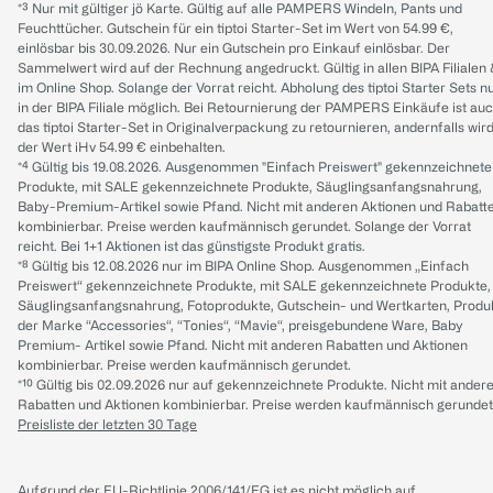
*³ Nur mit gültiger jö Karte. Gültig auf alle PAMPERS Windeln, Pants und
Feuchttücher. Gutschein für ein tiptoi Starter-Set im Wert von 54.99 €,
einlösbar bis 30.09.2026. Nur ein Gutschein pro Einkauf einlösbar. Der
Sammelwert wird auf der Rechnung angedruckt. Gültig in allen BIPA Filialen
im Online Shop. Solange der Vorrat reicht. Abholung des tiptoi Starter Sets n
in der BIPA Filiale möglich. Bei Retournierung der PAMPERS Einkäufe ist au
das tiptoi Starter-Set in Originalverpackung zu retournieren, andernfalls wir
der Wert iHv 54.99 € einbehalten.
*⁴ Gültig bis 19.08.2026. Ausgenommen "Einfach Preiswert" gekennzeichnete
Produkte, mit SALE gekennzeichnete Produkte, Säuglingsanfangsnahrung,
Baby-Premium-Artikel sowie Pfand. Nicht mit anderen Aktionen und Rabatt
kombinierbar. Preise werden kaufmännisch gerundet. Solange der Vorrat
reicht. Bei 1+1 Aktionen ist das günstigste Produkt gratis.
*⁸ Gültig bis 12.08.2026 nur im BIPA Online Shop. Ausgenommen „Einfach
Preiswert“ gekennzeichnete Produkte, mit SALE gekennzeichnete Produkte,
Säuglingsanfangsnahrung, Fotoprodukte, Gutschein- und Wertkarten, Produ
der Marke “Accessories“, “Tonies“, “Mavie“, preisgebundene Ware, Baby
Premium- Artikel sowie Pfand. Nicht mit anderen Rabatten und Aktionen
kombinierbar. Preise werden kaufmännisch gerundet.
*¹⁰ Gültig bis 02.09.2026 nur auf gekennzeichnete Produkte. Nicht mit ander
Rabatten und Aktionen kombinierbar. Preise werden kaufmännisch gerundet
Preisliste der letzten 30 Tage
Aufgrund der EU-Richtlinie 2006/141/EG ist es nicht möglich auf