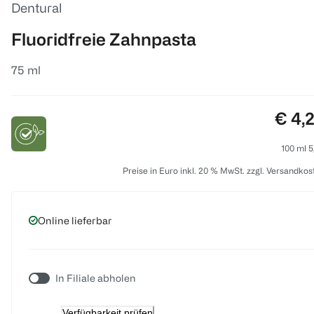
Dentural
Fluoridfreie Zahnpasta
75 ml
Preis
€ 4,
100 ml 5
Preise in Euro inkl. 20 % MwSt. zzgl. Versandkos
Online lieferbar
In Filiale abholen
Verfügbarkeit prüfen