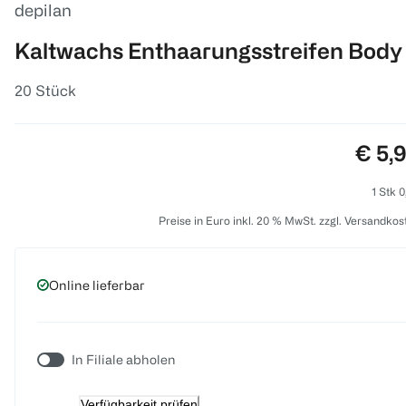
depilan
Kaltwachs Enthaarungsstreifen Body
20 Stück
Preis
€ 5,
1 Stk 0
Preise in Euro inkl. 20 % MwSt. zzgl. Versandkos
Online lieferbar
In Filiale abholen
Verfügbarkeit prüfen