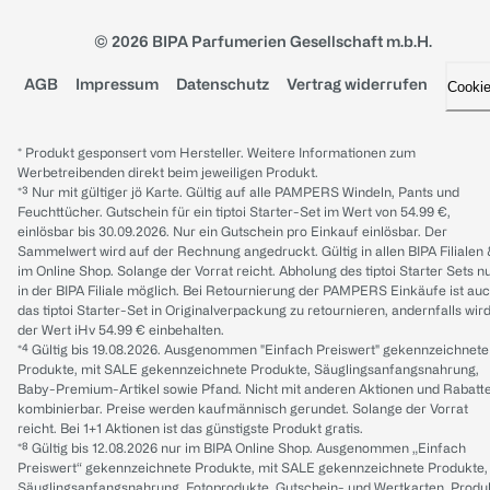
© 2026 BIPA Parfumerien Gesellschaft m.b.H.
AGB
Impressum
Datenschutz
Vertrag widerrufen
Cooki
* Produkt gesponsert vom Hersteller. Weitere Informationen zum
Werbetreibenden direkt beim jeweiligen Produkt.
*³ Nur mit gültiger jö Karte. Gültig auf alle PAMPERS Windeln, Pants und
Feuchttücher. Gutschein für ein tiptoi Starter-Set im Wert von 54.99 €,
einlösbar bis 30.09.2026. Nur ein Gutschein pro Einkauf einlösbar. Der
Sammelwert wird auf der Rechnung angedruckt. Gültig in allen BIPA Filialen
im Online Shop. Solange der Vorrat reicht. Abholung des tiptoi Starter Sets n
in der BIPA Filiale möglich. Bei Retournierung der PAMPERS Einkäufe ist au
das tiptoi Starter-Set in Originalverpackung zu retournieren, andernfalls wir
der Wert iHv 54.99 € einbehalten.
*⁴ Gültig bis 19.08.2026. Ausgenommen "Einfach Preiswert" gekennzeichnete
Produkte, mit SALE gekennzeichnete Produkte, Säuglingsanfangsnahrung,
Baby-Premium-Artikel sowie Pfand. Nicht mit anderen Aktionen und Rabatt
kombinierbar. Preise werden kaufmännisch gerundet. Solange der Vorrat
reicht. Bei 1+1 Aktionen ist das günstigste Produkt gratis.
*⁸ Gültig bis 12.08.2026 nur im BIPA Online Shop. Ausgenommen „Einfach
Preiswert“ gekennzeichnete Produkte, mit SALE gekennzeichnete Produkte,
Säuglingsanfangsnahrung, Fotoprodukte, Gutschein- und Wertkarten, Produ