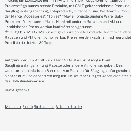
*⁸ Gültig bis 12.08.2026 nur im BIPA Online Shop. Ausgenommen „Einfach
Preiswert“ gekennzeichnete Produkte, mit SALE gekennzeichnete Produkte,
Säuglingsanfangsnahrung, Fotoprodukte, Gutschein- und Wertkarten, Produ
der Marke “Accessories“, “Tonies“, “Mavie“, preisgebundene Ware, Baby
Premium- Artikel sowie Pfand. Nicht mit anderen Rabatten und Aktionen
kombinierbar. Preise werden kaufmännisch gerundet.
*¹⁰ Gültig bis 02.09.2026 nur auf gekennzeichnete Produkte. Nicht mit ander
Rabatten und Aktionen kombinierbar. Preise werden kaufmännisch gerundet
Preisliste der letzten 30 Tage
Aufgrund der EU-Richtlinie 2006/141/EG ist es nicht möglich auf
Säuglingsanfangsnahrung Rabatte oder andere Aktionen zu geben. Des
weiteren ist ebenfalls ein Sammeln von Punkten für Säuglingsanfangsnahru
nicht erlaubt und daher nicht möglich.
Bei weiteren Fragen wende dich bitte 
das
BIPA Kundenservice
.
MwSt. gesenkt
Meldung möglicher illegaler Inhalte