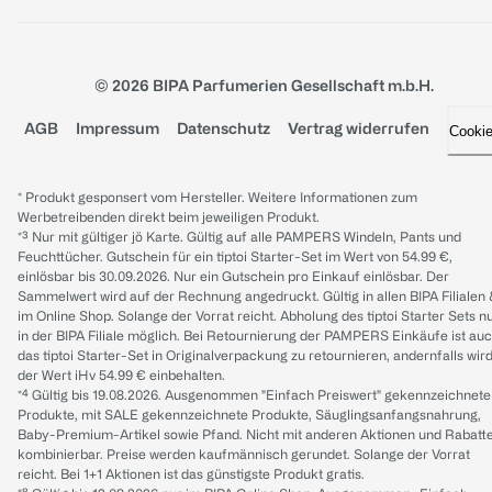
© 2026 BIPA Parfumerien Gesellschaft m.b.H.
AGB
Impressum
Datenschutz
Vertrag widerrufen
Cooki
* Produkt gesponsert vom Hersteller. Weitere Informationen zum
Werbetreibenden direkt beim jeweiligen Produkt.
*³ Nur mit gültiger jö Karte. Gültig auf alle PAMPERS Windeln, Pants und
Feuchttücher. Gutschein für ein tiptoi Starter-Set im Wert von 54.99 €,
einlösbar bis 30.09.2026. Nur ein Gutschein pro Einkauf einlösbar. Der
Sammelwert wird auf der Rechnung angedruckt. Gültig in allen BIPA Filialen
im Online Shop. Solange der Vorrat reicht. Abholung des tiptoi Starter Sets n
in der BIPA Filiale möglich. Bei Retournierung der PAMPERS Einkäufe ist au
das tiptoi Starter-Set in Originalverpackung zu retournieren, andernfalls wir
der Wert iHv 54.99 € einbehalten.
*⁴ Gültig bis 19.08.2026. Ausgenommen "Einfach Preiswert" gekennzeichnete
Produkte, mit SALE gekennzeichnete Produkte, Säuglingsanfangsnahrung,
Baby-Premium-Artikel sowie Pfand. Nicht mit anderen Aktionen und Rabatt
kombinierbar. Preise werden kaufmännisch gerundet. Solange der Vorrat
reicht. Bei 1+1 Aktionen ist das günstigste Produkt gratis.