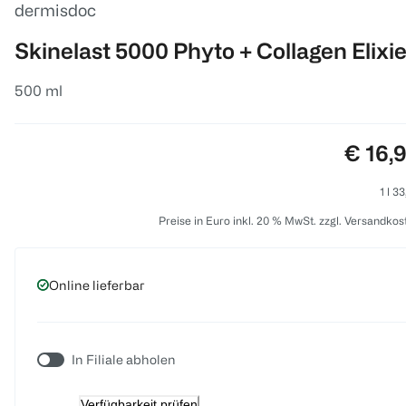
dermisdoc
Skinelast 5000 Phyto + Collagen Elixie
500 ml
Preis:
€ 16,
1 l 3
Preise in Euro inkl. 20 % MwSt. zzgl. Versandkos
Online lieferbar
In Filiale abholen
Verfügbarkeit prüfen