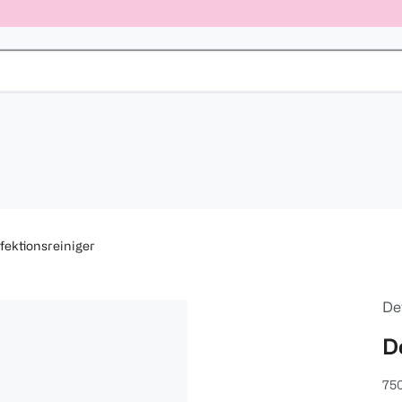
fektionsreiniger
Det
D
75