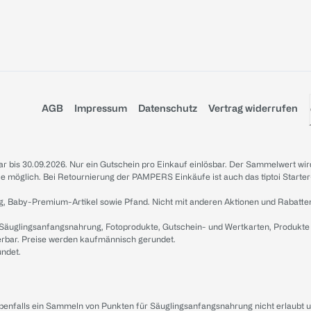
AGB
Impressum
Datenschutz
Vertrag widerrufen
sbar bis 30.09.2026. Nur ein Gutschein pro Einkauf einlösbar. Der Sammelwert wir
iale möglich. Bei Retournierung der PAMPERS Einkäufe ist auch das tiptoi Starter
g, Baby-Premium-Artikel sowie Pfand. Nicht mit anderen Aktionen und Rabatte
 Säuglingsanfangsnahrung, Fotoprodukte, Gutschein- und Wertkarten, Produkte
erbar. Preise werden kaufmännisch gerundet.
undet.
ebenfalls ein Sammeln von Punkten für Säuglingsanfangsnahrung nicht erlaubt 