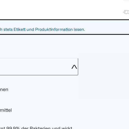
 stets Etikett und Produktinformation lesen.
enen
mittel
rnt 99,9% der Bakterien und wirkt