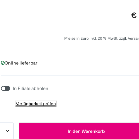
Pr
€ 
Preise in Euro inkl. 20 % MwSt. zzgl. Vers
Online lieferbar
In Filiale abholen
Verfügbarkeit prüfen
In den Warenkorb