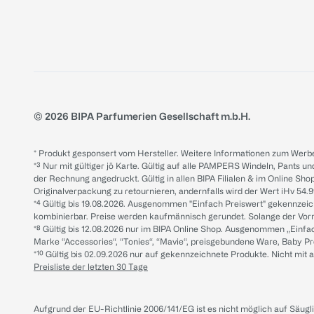
© 2026 BIPA Parfumerien Gesellschaft m.b.H.
* Produkt gesponsert vom Hersteller. Weitere Informationen zum Werbe
*³ Nur mit gültiger jö Karte. Gültig auf alle PAMPERS Windeln, Pants un
der Rechnung angedruckt. Gültig in allen BIPA Filialen & im Online Shop
Originalverpackung zu retournieren, andernfalls wird der Wert iHv 54.9
*⁴ Gültig bis 19.08.2026. Ausgenommen "Einfach Preiswert" gekennze
kombinierbar. Preise werden kaufmännisch gerundet. Solange der Vorrat 
*⁸ Gültig bis 12.08.2026 nur im BIPA Online Shop. Ausgenommen „Einf
Marke “Accessories“, “Tonies“, “Mavie“, preisgebundene Ware, Baby P
*¹⁰ Gültig bis 02.09.2026 nur auf gekennzeichnete Produkte. Nicht mi
Preisliste der letzten 30 Tage
Aufgrund der EU-Richtlinie 2006/141/EG ist es nicht möglich auf Säug