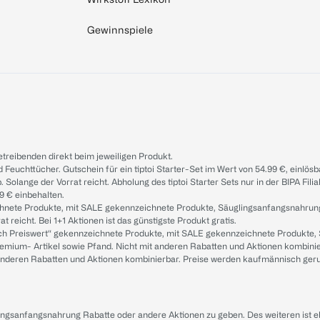
Gewinnspiele
treibenden direkt beim jeweiligen Produkt.
d Feuchttücher. Gutschein für ein tiptoi Starter-Set im Wert von 54.99 €, einlö
. Solange der Vorrat reicht. Abholung des tiptoi Starter Sets nur in der BIPA Fil
9 € einbehalten.
ichnete Produkte, mit SALE gekennzeichnete Produkte, Säuglingsanfangsnahrun
reicht. Bei 1+1 Aktionen ist das günstigste Produkt gratis.
ach Preiswert“ gekennzeichnete Produkte, mit SALE gekennzeichnete Produkte,
remium- Artikel sowie Pfand. Nicht mit anderen Rabatten und Aktionen kombini
t anderen Rabatten und Aktionen kombinierbar. Preise werden kaufmännisch ger
lingsanfangsnahrung Rabatte oder andere Aktionen zu geben. Des weiteren ist 