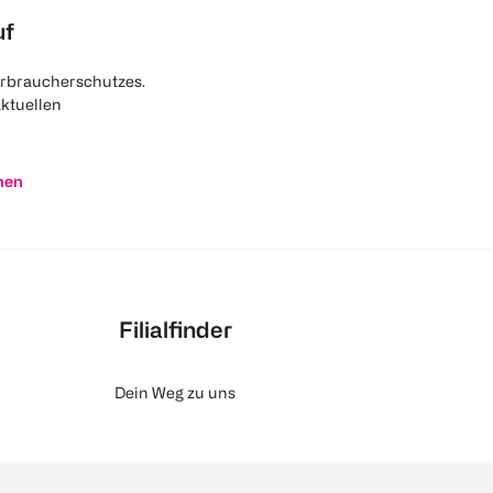
uf
rbraucherschutzes.
aktuellen
nen
Filialfinder
Dein Weg zu uns