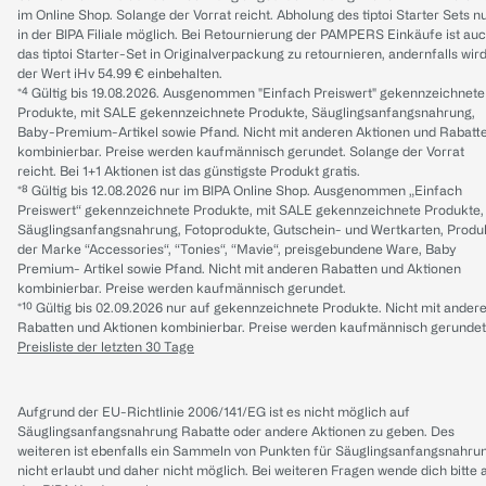
im Online Shop. Solange der Vorrat reicht. Abholung des tiptoi Starter Sets n
in der BIPA Filiale möglich. Bei Retournierung der PAMPERS Einkäufe ist au
das tiptoi Starter-Set in Originalverpackung zu retournieren, andernfalls wir
der Wert iHv 54.99 € einbehalten.
*⁴ Gültig bis 19.08.2026. Ausgenommen "Einfach Preiswert" gekennzeichnete
Produkte, mit SALE gekennzeichnete Produkte, Säuglingsanfangsnahrung,
Baby-Premium-Artikel sowie Pfand. Nicht mit anderen Aktionen und Rabatt
kombinierbar. Preise werden kaufmännisch gerundet. Solange der Vorrat
reicht. Bei 1+1 Aktionen ist das günstigste Produkt gratis.
*⁸ Gültig bis 12.08.2026 nur im BIPA Online Shop. Ausgenommen „Einfach
Preiswert“ gekennzeichnete Produkte, mit SALE gekennzeichnete Produkte,
Säuglingsanfangsnahrung, Fotoprodukte, Gutschein- und Wertkarten, Produ
der Marke “Accessories“, “Tonies“, “Mavie“, preisgebundene Ware, Baby
Premium- Artikel sowie Pfand. Nicht mit anderen Rabatten und Aktionen
kombinierbar. Preise werden kaufmännisch gerundet.
*¹⁰ Gültig bis 02.09.2026 nur auf gekennzeichnete Produkte. Nicht mit ander
Rabatten und Aktionen kombinierbar. Preise werden kaufmännisch gerundet
Preisliste der letzten 30 Tage
Aufgrund der EU-Richtlinie 2006/141/EG ist es nicht möglich auf
Säuglingsanfangsnahrung Rabatte oder andere Aktionen zu geben. Des
weiteren ist ebenfalls ein Sammeln von Punkten für Säuglingsanfangsnahru
nicht erlaubt und daher nicht möglich.
Bei weiteren Fragen wende dich bitte 