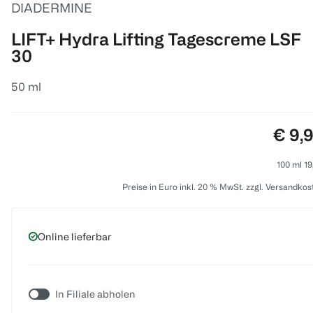
DIADERMINE
LIFT+ Hydra Lifting Tagescreme LSF
30
50 ml
Preis
€ 9,
100 ml 19
Preise in Euro inkl. 20 % MwSt. zzgl. Versandkos
Online lieferbar
In Filiale abholen