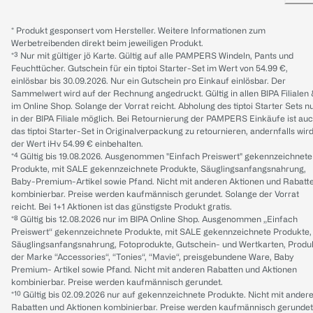
* Produkt gesponsert vom Hersteller. Weitere Informationen zum
Werbetreibenden direkt beim jeweiligen Produkt.
*³ Nur mit gültiger jö Karte. Gültig auf alle PAMPERS Windeln, Pants und
Feuchttücher. Gutschein für ein tiptoi Starter-Set im Wert von 54.99 €,
einlösbar bis 30.09.2026. Nur ein Gutschein pro Einkauf einlösbar. Der
Sammelwert wird auf der Rechnung angedruckt. Gültig in allen BIPA Filialen
im Online Shop. Solange der Vorrat reicht. Abholung des tiptoi Starter Sets n
in der BIPA Filiale möglich. Bei Retournierung der PAMPERS Einkäufe ist au
das tiptoi Starter-Set in Originalverpackung zu retournieren, andernfalls wir
der Wert iHv 54.99 € einbehalten.
*⁴ Gültig bis 19.08.2026. Ausgenommen "Einfach Preiswert" gekennzeichnete
Produkte, mit SALE gekennzeichnete Produkte, Säuglingsanfangsnahrung,
Baby-Premium-Artikel sowie Pfand. Nicht mit anderen Aktionen und Rabatt
kombinierbar. Preise werden kaufmännisch gerundet. Solange der Vorrat
reicht. Bei 1+1 Aktionen ist das günstigste Produkt gratis.
*⁸ Gültig bis 12.08.2026 nur im BIPA Online Shop. Ausgenommen „Einfach
Preiswert“ gekennzeichnete Produkte, mit SALE gekennzeichnete Produkte,
Säuglingsanfangsnahrung, Fotoprodukte, Gutschein- und Wertkarten, Produ
der Marke “Accessories“, “Tonies“, “Mavie“, preisgebundene Ware, Baby
Premium- Artikel sowie Pfand. Nicht mit anderen Rabatten und Aktionen
kombinierbar. Preise werden kaufmännisch gerundet.
*¹⁰ Gültig bis 02.09.2026 nur auf gekennzeichnete Produkte. Nicht mit ander
Rabatten und Aktionen kombinierbar. Preise werden kaufmännisch gerundet