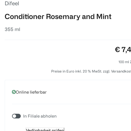
Difeel
Conditioner Rosemary and Mint
355 ml
Preis
€ 7,
100 ml 2
Preise in Euro inkl. 20 % MwSt. zzgl. Versandkos
Online lieferbar
In Filiale abholen
Verfügbarkeit prüfen