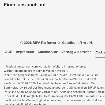
Finde uns auch auf
© 2026 BIPA Parfumerien Gesellschaft m.b.H.
AGB
Impressum
Datenschutz
Vertrag widerrufen
Cooki
* Produkt gesponsert vom Hersteller. Weitere Informationen zum
Werbetreibenden direkt beim jeweiligen Produkt.
*³ Nur mit gültiger jö Karte. Gültig auf alle PAMPERS Windeln, Pants und
Feuchttücher. Gutschein für ein tiptoi Starter-Set im Wert von 54.99 €,
einlösbar bis 30.09.2026. Nur ein Gutschein pro Einkauf einlösbar. Der
Sammelwert wird auf der Rechnung angedruckt. Gültig in allen BIPA Filialen
im Online Shop. Solange der Vorrat reicht. Abholung des tiptoi Starter Sets n
in der BIPA Filiale möglich. Bei Retournierung der PAMPERS Einkäufe ist au
das tiptoi Starter-Set in Originalverpackung zu retournieren, andernfalls wir
der Wert iHv 54.99 € einbehalten.