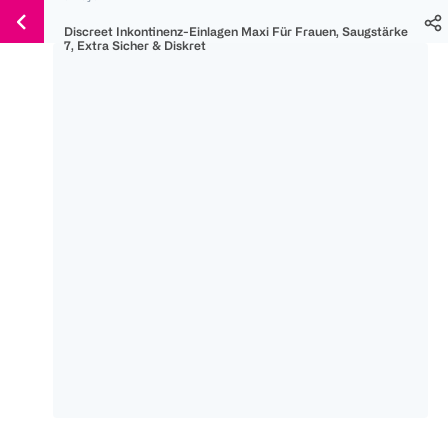
Weiter
Für
Für
Für
Discreet Inkontinenz-Einlagen Maxi Für Frauen, Saugstärke
zum
300 Ös
500 Ös
150 Ös
7, Extra Sicher & Diskret
Inhalt
-20%
-10%
-15%