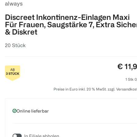
always
Discreet Inkontinenz-Einlagen Maxi
Für Frauen, Saugstärke 7, Extra Siche
& Diskret
20 Stück
Preis:
€ 11,
1 Stk 0
Preise in Euro inkl. 20 % MwSt. zzgl. Versandkos
Online lieferbar
In Filiale abholen