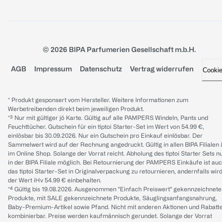
© 2026 BIPA Parfumerien Gesellschaft m.b.H.
AGB
Impressum
Datenschutz
Vertrag widerrufen
Cooki
* Produkt gesponsert vom Hersteller. Weitere Informationen zum
Werbetreibenden direkt beim jeweiligen Produkt.
*³ Nur mit gültiger jö Karte. Gültig auf alle PAMPERS Windeln, Pants und
Feuchttücher. Gutschein für ein tiptoi Starter-Set im Wert von 54.99 €,
einlösbar bis 30.09.2026. Nur ein Gutschein pro Einkauf einlösbar. Der
Sammelwert wird auf der Rechnung angedruckt. Gültig in allen BIPA Filialen
im Online Shop. Solange der Vorrat reicht. Abholung des tiptoi Starter Sets n
in der BIPA Filiale möglich. Bei Retournierung der PAMPERS Einkäufe ist au
das tiptoi Starter-Set in Originalverpackung zu retournieren, andernfalls wir
der Wert iHv 54.99 € einbehalten.
*⁴ Gültig bis 19.08.2026. Ausgenommen "Einfach Preiswert" gekennzeichnete
Produkte, mit SALE gekennzeichnete Produkte, Säuglingsanfangsnahrung,
Baby-Premium-Artikel sowie Pfand. Nicht mit anderen Aktionen und Rabatt
kombinierbar. Preise werden kaufmännisch gerundet. Solange der Vorrat