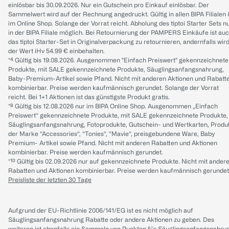
einlösbar bis 30.09.2026. Nur ein Gutschein pro Einkauf einlösbar. Der
Sammelwert wird auf der Rechnung angedruckt. Gültig in allen BIPA Filialen
im Online Shop. Solange der Vorrat reicht. Abholung des tiptoi Starter Sets n
in der BIPA Filiale möglich. Bei Retournierung der PAMPERS Einkäufe ist au
das tiptoi Starter-Set in Originalverpackung zu retournieren, andernfalls wir
der Wert iHv 54.99 € einbehalten.
*⁴ Gültig bis 19.08.2026. Ausgenommen "Einfach Preiswert" gekennzeichnete
Produkte, mit SALE gekennzeichnete Produkte, Säuglingsanfangsnahrung,
Baby-Premium-Artikel sowie Pfand. Nicht mit anderen Aktionen und Rabatt
kombinierbar. Preise werden kaufmännisch gerundet. Solange der Vorrat
reicht. Bei 1+1 Aktionen ist das günstigste Produkt gratis.
*⁸ Gültig bis 12.08.2026 nur im BIPA Online Shop. Ausgenommen „Einfach
Preiswert“ gekennzeichnete Produkte, mit SALE gekennzeichnete Produkte,
Säuglingsanfangsnahrung, Fotoprodukte, Gutschein- und Wertkarten, Produ
der Marke “Accessories“, “Tonies“, “Mavie“, preisgebundene Ware, Baby
Premium- Artikel sowie Pfand. Nicht mit anderen Rabatten und Aktionen
kombinierbar. Preise werden kaufmännisch gerundet.
*¹⁰ Gültig bis 02.09.2026 nur auf gekennzeichnete Produkte. Nicht mit ander
Rabatten und Aktionen kombinierbar. Preise werden kaufmännisch gerundet
Preisliste der letzten 30 Tage
Aufgrund der EU-Richtlinie 2006/141/EG ist es nicht möglich auf
Säuglingsanfangsnahrung Rabatte oder andere Aktionen zu geben. Des
weiteren ist ebenfalls ein Sammeln von Punkten für Säuglingsanfangsnahru