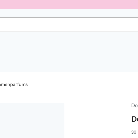
amenparfums
Do
D
30 