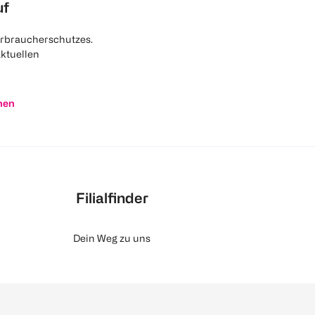
uf
rbraucherschutzes.
aktuellen
nen
Filialfinder
Dein Weg zu uns