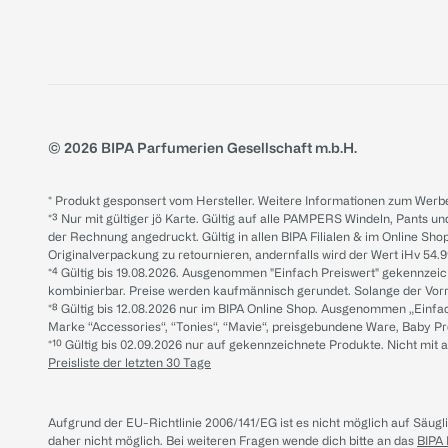
© 2026 BIPA Parfumerien Gesellschaft m.b.H.
* Produkt gesponsert vom Hersteller. Weitere Informationen zum Werbe
*³ Nur mit gültiger jö Karte. Gültig auf alle PAMPERS Windeln, Pants un
der Rechnung angedruckt. Gültig in allen BIPA Filialen & im Online Shop
Originalverpackung zu retournieren, andernfalls wird der Wert iHv 54.9
*⁴ Gültig bis 19.08.2026. Ausgenommen "Einfach Preiswert" gekennze
kombinierbar. Preise werden kaufmännisch gerundet. Solange der Vorrat 
*⁸ Gültig bis 12.08.2026 nur im BIPA Online Shop. Ausgenommen „Einf
Marke “Accessories“, “Tonies“, “Mavie“, preisgebundene Ware, Baby P
*¹⁰ Gültig bis 02.09.2026 nur auf gekennzeichnete Produkte. Nicht mi
Preisliste der letzten 30 Tage
Aufgrund der EU-Richtlinie 2006/141/EG ist es nicht möglich auf Säug
daher nicht möglich.
Bei weiteren Fragen wende dich bitte an das
BIPA