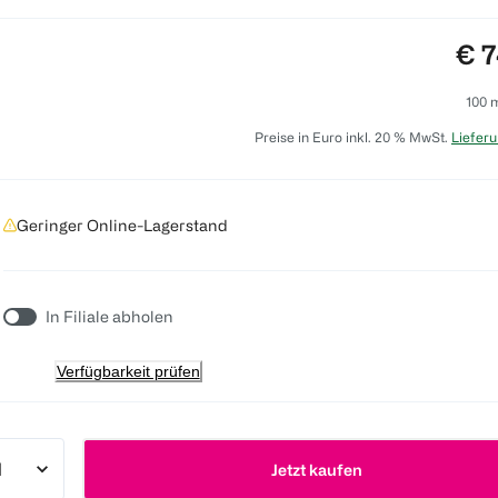
Pre
€ 7
100 
Preise in Euro inkl. 20 % MwSt.
Lieferu
Geringer Online-Lagerstand
In Filiale abholen
Verfügbarkeit prüfen
Jetzt kaufen