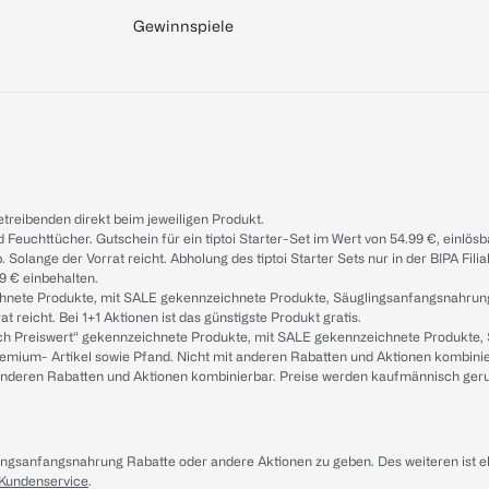
Gewinnspiele
treibenden direkt beim jeweiligen Produkt.
d Feuchttücher. Gutschein für ein tiptoi Starter-Set im Wert von 54.99 €, einlö
. Solange der Vorrat reicht. Abholung des tiptoi Starter Sets nur in der BIPA Fil
9 € einbehalten.
ichnete Produkte, mit SALE gekennzeichnete Produkte, Säuglingsanfangsnahrun
reicht. Bei 1+1 Aktionen ist das günstigste Produkt gratis.
ach Preiswert“ gekennzeichnete Produkte, mit SALE gekennzeichnete Produkte,
remium- Artikel sowie Pfand. Nicht mit anderen Rabatten und Aktionen kombini
t anderen Rabatten und Aktionen kombinierbar. Preise werden kaufmännisch ger
lingsanfangsnahrung Rabatte oder andere Aktionen zu geben. Des weiteren ist 
 Kundenservice
.