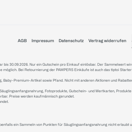
AGB
Impressum
Datenschutz
Vertrag widerrufen
sbar bis 30.09.2026. Nur ein Gutschein pro Einkauf einlösbar. Der Sammelwert wir
iale möglich. Bei Retournierung der PAMPERS Einkäufe ist auch das tiptoi Starter
g, Baby-Premium-Artikel sowie Pfand. Nicht mit anderen Aktionen und Rabatte
 Säuglingsanfangsnahrung, Fotoprodukte, Gutschein- und Wertkarten, Produkte
erbar. Preise werden kaufmännisch gerundet.
undet.
ebenfalls ein Sammeln von Punkten für Säuglingsanfangsnahrung nicht erlaubt 