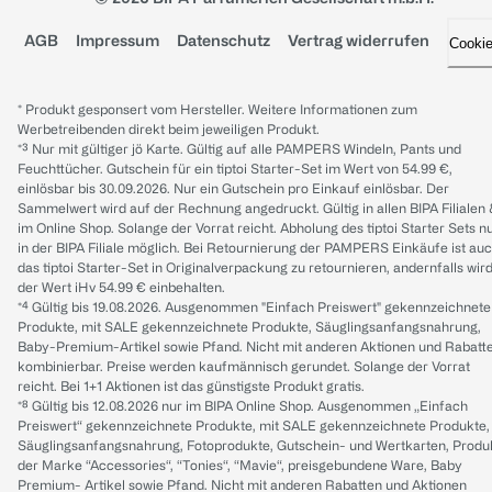
AGB
Impressum
Datenschutz
Vertrag widerrufen
Cooki
* Produkt gesponsert vom Hersteller. Weitere Informationen zum
Werbetreibenden direkt beim jeweiligen Produkt.
*³ Nur mit gültiger jö Karte. Gültig auf alle PAMPERS Windeln, Pants und
Feuchttücher. Gutschein für ein tiptoi Starter-Set im Wert von 54.99 €,
einlösbar bis 30.09.2026. Nur ein Gutschein pro Einkauf einlösbar. Der
Sammelwert wird auf der Rechnung angedruckt. Gültig in allen BIPA Filialen
im Online Shop. Solange der Vorrat reicht. Abholung des tiptoi Starter Sets n
in der BIPA Filiale möglich. Bei Retournierung der PAMPERS Einkäufe ist au
das tiptoi Starter-Set in Originalverpackung zu retournieren, andernfalls wir
der Wert iHv 54.99 € einbehalten.
*⁴ Gültig bis 19.08.2026. Ausgenommen "Einfach Preiswert" gekennzeichnete
Produkte, mit SALE gekennzeichnete Produkte, Säuglingsanfangsnahrung,
Baby-Premium-Artikel sowie Pfand. Nicht mit anderen Aktionen und Rabatt
kombinierbar. Preise werden kaufmännisch gerundet. Solange der Vorrat
reicht. Bei 1+1 Aktionen ist das günstigste Produkt gratis.
*⁸ Gültig bis 12.08.2026 nur im BIPA Online Shop. Ausgenommen „Einfach
Preiswert“ gekennzeichnete Produkte, mit SALE gekennzeichnete Produkte,
Säuglingsanfangsnahrung, Fotoprodukte, Gutschein- und Wertkarten, Produ
der Marke “Accessories“, “Tonies“, “Mavie“, preisgebundene Ware, Baby
Premium- Artikel sowie Pfand. Nicht mit anderen Rabatten und Aktionen