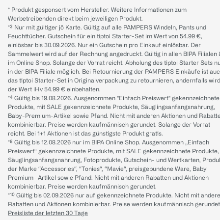
* Produkt gesponsert vom Hersteller. Weitere Informationen zum
Werbetreibenden direkt beim jeweiligen Produkt.
*³ Nur mit gültiger jö Karte. Gültig auf alle PAMPERS Windeln, Pants und
Feuchttücher. Gutschein für ein tiptoi Starter-Set im Wert von 54.99 €,
einlösbar bis 30.09.2026. Nur ein Gutschein pro Einkauf einlösbar. Der
Sammelwert wird auf der Rechnung angedruckt. Gültig in allen BIPA Filialen
im Online Shop. Solange der Vorrat reicht. Abholung des tiptoi Starter Sets n
in der BIPA Filiale möglich. Bei Retournierung der PAMPERS Einkäufe ist au
das tiptoi Starter-Set in Originalverpackung zu retournieren, andernfalls wir
der Wert iHv 54.99 € einbehalten.
*⁴ Gültig bis 19.08.2026. Ausgenommen "Einfach Preiswert" gekennzeichnete
Produkte, mit SALE gekennzeichnete Produkte, Säuglingsanfangsnahrung,
Baby-Premium-Artikel sowie Pfand. Nicht mit anderen Aktionen und Rabatt
kombinierbar. Preise werden kaufmännisch gerundet. Solange der Vorrat
reicht. Bei 1+1 Aktionen ist das günstigste Produkt gratis.
*⁸ Gültig bis 12.08.2026 nur im BIPA Online Shop. Ausgenommen „Einfach
Preiswert“ gekennzeichnete Produkte, mit SALE gekennzeichnete Produkte,
Säuglingsanfangsnahrung, Fotoprodukte, Gutschein- und Wertkarten, Produ
der Marke “Accessories“, “Tonies“, “Mavie“, preisgebundene Ware, Baby
Premium- Artikel sowie Pfand. Nicht mit anderen Rabatten und Aktionen
kombinierbar. Preise werden kaufmännisch gerundet.
*¹⁰ Gültig bis 02.09.2026 nur auf gekennzeichnete Produkte. Nicht mit ander
Rabatten und Aktionen kombinierbar. Preise werden kaufmännisch gerundet
Preisliste der letzten 30 Tage