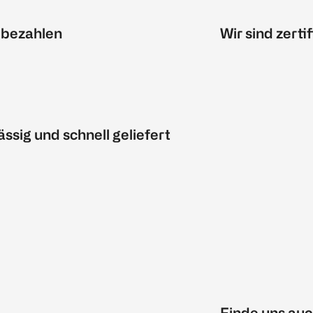
 bezahlen
Wir sind zertif
ässig und schnell geliefert
Finde uns auc