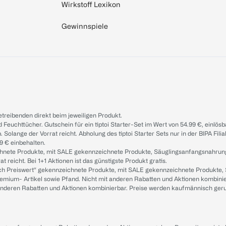
Wirkstoff Lexikon
Gewinnspiele
treibenden direkt beim jeweiligen Produkt.
d Feuchttücher. Gutschein für ein tiptoi Starter-Set im Wert von 54.99 €, einlö
. Solange der Vorrat reicht. Abholung des tiptoi Starter Sets nur in der BIPA Fil
9 € einbehalten.
ichnete Produkte, mit SALE gekennzeichnete Produkte, Säuglingsanfangsnahrun
reicht. Bei 1+1 Aktionen ist das günstigste Produkt gratis.
ach Preiswert“ gekennzeichnete Produkte, mit SALE gekennzeichnete Produkte,
remium- Artikel sowie Pfand. Nicht mit anderen Rabatten und Aktionen kombini
t anderen Rabatten und Aktionen kombinierbar. Preise werden kaufmännisch ger