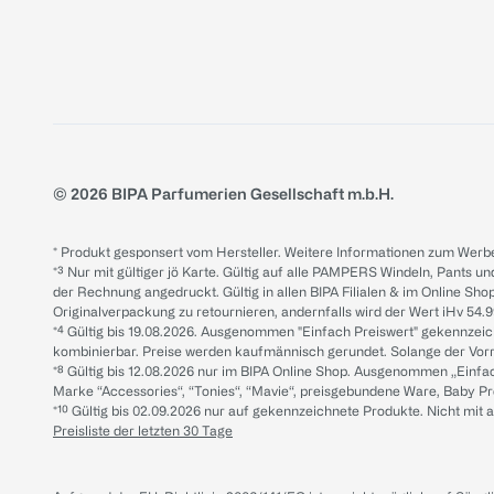
© 2026 BIPA Parfumerien Gesellschaft m.b.H.
* Produkt gesponsert vom Hersteller. Weitere Informationen zum Werbe
*³ Nur mit gültiger jö Karte. Gültig auf alle PAMPERS Windeln, Pants un
der Rechnung angedruckt. Gültig in allen BIPA Filialen & im Online Shop
Originalverpackung zu retournieren, andernfalls wird der Wert iHv 54.9
*⁴ Gültig bis 19.08.2026. Ausgenommen "Einfach Preiswert" gekennze
kombinierbar. Preise werden kaufmännisch gerundet. Solange der Vorrat 
*⁸ Gültig bis 12.08.2026 nur im BIPA Online Shop. Ausgenommen „Einf
Marke “Accessories“, “Tonies“, “Mavie“, preisgebundene Ware, Baby P
*¹⁰ Gültig bis 02.09.2026 nur auf gekennzeichnete Produkte. Nicht mi
Preisliste der letzten 30 Tage