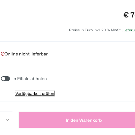
Pre
€ 7
Preise in Euro inkl. 20 % MwSt.
Lieferu
Online nicht lieferbar
In Filiale abholen
Verfügbarkeit prüfen
In den Warenkorb