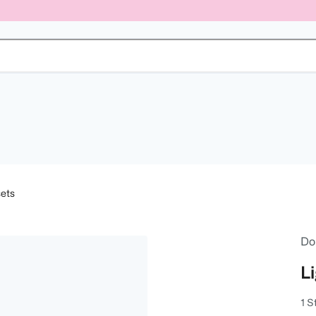
ets
Do
L
1 S