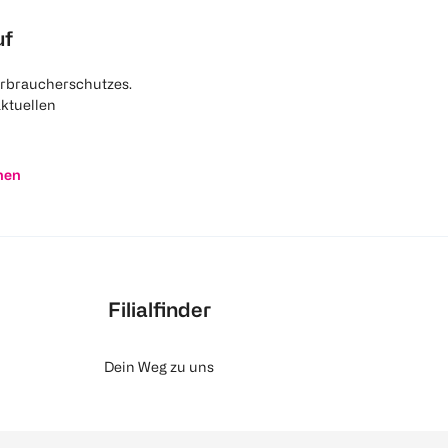
uf
rbraucherschutzes.
aktuellen
nen
Filialfinder
Dein Weg zu uns