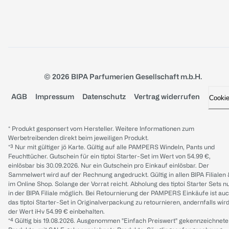
© 2026 BIPA Parfumerien Gesellschaft m.b.H.
AGB
Impressum
Datenschutz
Vertrag widerrufen
Cooki
* Produkt gesponsert vom Hersteller. Weitere Informationen zum
Werbetreibenden direkt beim jeweiligen Produkt.
*³ Nur mit gültiger jö Karte. Gültig auf alle PAMPERS Windeln, Pants und
Feuchttücher. Gutschein für ein tiptoi Starter-Set im Wert von 54.99 €,
einlösbar bis 30.09.2026. Nur ein Gutschein pro Einkauf einlösbar. Der
Sammelwert wird auf der Rechnung angedruckt. Gültig in allen BIPA Filialen
im Online Shop. Solange der Vorrat reicht. Abholung des tiptoi Starter Sets n
in der BIPA Filiale möglich. Bei Retournierung der PAMPERS Einkäufe ist au
das tiptoi Starter-Set in Originalverpackung zu retournieren, andernfalls wir
der Wert iHv 54.99 € einbehalten.
*⁴ Gültig bis 19.08.2026. Ausgenommen "Einfach Preiswert" gekennzeichnete