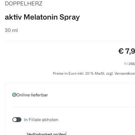
DOPPELHERZ
aktiv Melatonin Spray
30 ml
Preis
€ 7,
1 l 26
Preise in Euro inkl. 20 % MwSt. zzgl. Versandkos
Online lieferbar
In Filiale abholen
Verfügbarkeit prüfen