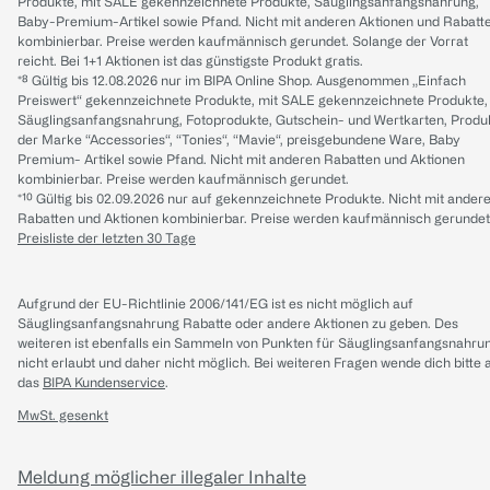
Produkte, mit SALE gekennzeichnete Produkte, Säuglingsanfangsnahrung,
Baby-Premium-Artikel sowie Pfand. Nicht mit anderen Aktionen und Rabatt
kombinierbar. Preise werden kaufmännisch gerundet. Solange der Vorrat
reicht. Bei 1+1 Aktionen ist das günstigste Produkt gratis.
*⁸ Gültig bis 12.08.2026 nur im BIPA Online Shop. Ausgenommen „Einfach
Preiswert“ gekennzeichnete Produkte, mit SALE gekennzeichnete Produkte,
Säuglingsanfangsnahrung, Fotoprodukte, Gutschein- und Wertkarten, Produ
der Marke “Accessories“, “Tonies“, “Mavie“, preisgebundene Ware, Baby
Premium- Artikel sowie Pfand. Nicht mit anderen Rabatten und Aktionen
kombinierbar. Preise werden kaufmännisch gerundet.
*¹⁰ Gültig bis 02.09.2026 nur auf gekennzeichnete Produkte. Nicht mit ander
Rabatten und Aktionen kombinierbar. Preise werden kaufmännisch gerundet
Preisliste der letzten 30 Tage
Aufgrund der EU-Richtlinie 2006/141/EG ist es nicht möglich auf
Säuglingsanfangsnahrung Rabatte oder andere Aktionen zu geben. Des
weiteren ist ebenfalls ein Sammeln von Punkten für Säuglingsanfangsnahru
nicht erlaubt und daher nicht möglich.
Bei weiteren Fragen wende dich bitte 
das
BIPA Kundenservice
.
MwSt. gesenkt
Meldung möglicher illegaler Inhalte