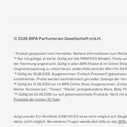
© 2026 BIPA Parfumerien Gesellschaft m.b.H.
* Produkt gesponsert vom Hersteller. Weitere Informationen zum Werbe
*³ Nur mit gültiger jö Karte. Gültig auf alle PAMPERS Windeln, Pants un
der Rechnung angedruckt. Gültig in allen BIPA Filialen & im Online Shop
Originalverpackung zu retournieren, andernfalls wird der Wert iHv 54.9
*⁴ Gültig bis 19.08.2026. Ausgenommen "Einfach Preiswert" gekennze
kombinierbar. Preise werden kaufmännisch gerundet. Solange der Vorrat 
*⁸ Gültig bis 12.08.2026 nur im BIPA Online Shop. Ausgenommen „Einf
Marke “Accessories“, “Tonies“, “Mavie“, preisgebundene Ware, Baby P
*¹⁰ Gültig bis 02.09.2026 nur auf gekennzeichnete Produkte. Nicht mi
Preisliste der letzten 30 Tage
Aufgrund der EU-Richtlinie 2006/141/EG ist es nicht möglich auf Säug
daher nicht möglich.
Bei weiteren Fragen wende dich bitte an das
BIPA