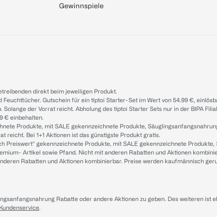
Gewinnspiele
treibenden direkt beim jeweiligen Produkt.
d Feuchttücher. Gutschein für ein tiptoi Starter-Set im Wert von 54.99 €, einlö
. Solange der Vorrat reicht. Abholung des tiptoi Starter Sets nur in der BIPA Fil
9 € einbehalten.
ichnete Produkte, mit SALE gekennzeichnete Produkte, Säuglingsanfangsnahrun
reicht. Bei 1+1 Aktionen ist das günstigste Produkt gratis.
ach Preiswert“ gekennzeichnete Produkte, mit SALE gekennzeichnete Produkte,
remium- Artikel sowie Pfand. Nicht mit anderen Rabatten und Aktionen kombini
t anderen Rabatten und Aktionen kombinierbar. Preise werden kaufmännisch ger
lingsanfangsnahrung Rabatte oder andere Aktionen zu geben. Des weiteren ist 
 Kundenservice
.