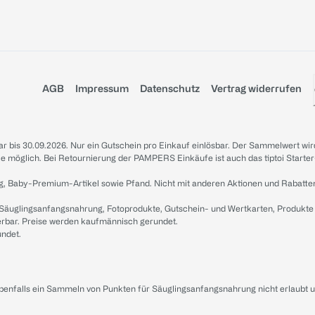
AGB
Impressum
Datenschutz
Vertrag widerrufen
sbar bis 30.09.2026. Nur ein Gutschein pro Einkauf einlösbar. Der Sammelwert wir
iale möglich. Bei Retournierung der PAMPERS Einkäufe ist auch das tiptoi Starter
g, Baby-Premium-Artikel sowie Pfand. Nicht mit anderen Aktionen und Rabatte
 Säuglingsanfangsnahrung, Fotoprodukte, Gutschein- und Wertkarten, Produkte
erbar. Preise werden kaufmännisch gerundet.
undet.
ebenfalls ein Sammeln von Punkten für Säuglingsanfangsnahrung nicht erlaubt 