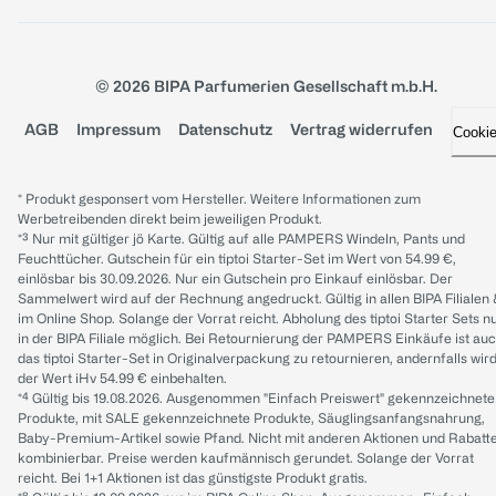
© 2026 BIPA Parfumerien Gesellschaft m.b.H.
AGB
Impressum
Datenschutz
Vertrag widerrufen
Cooki
* Produkt gesponsert vom Hersteller. Weitere Informationen zum
Werbetreibenden direkt beim jeweiligen Produkt.
*³ Nur mit gültiger jö Karte. Gültig auf alle PAMPERS Windeln, Pants und
Feuchttücher. Gutschein für ein tiptoi Starter-Set im Wert von 54.99 €,
einlösbar bis 30.09.2026. Nur ein Gutschein pro Einkauf einlösbar. Der
Sammelwert wird auf der Rechnung angedruckt. Gültig in allen BIPA Filialen
im Online Shop. Solange der Vorrat reicht. Abholung des tiptoi Starter Sets n
in der BIPA Filiale möglich. Bei Retournierung der PAMPERS Einkäufe ist au
das tiptoi Starter-Set in Originalverpackung zu retournieren, andernfalls wir
der Wert iHv 54.99 € einbehalten.
*⁴ Gültig bis 19.08.2026. Ausgenommen "Einfach Preiswert" gekennzeichnete
Produkte, mit SALE gekennzeichnete Produkte, Säuglingsanfangsnahrung,
Baby-Premium-Artikel sowie Pfand. Nicht mit anderen Aktionen und Rabatt
kombinierbar. Preise werden kaufmännisch gerundet. Solange der Vorrat
reicht. Bei 1+1 Aktionen ist das günstigste Produkt gratis.