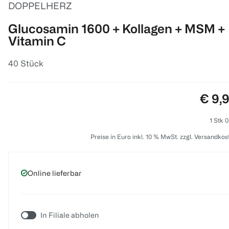
DOPPELHERZ
Glucosamin 1600 + Kollagen + MSM +
Vitamin C
40 Stück
Preis
€ 9,
1 Stk 0
Preise in Euro inkl. 10 % MwSt. zzgl. Versandkos
Online lieferbar
In Filiale abholen