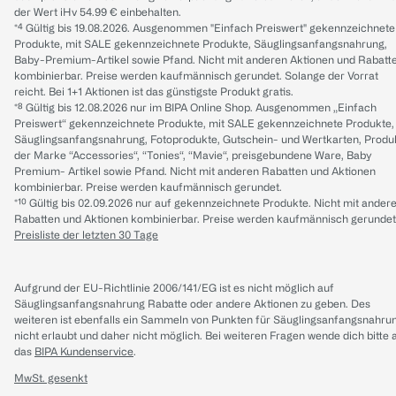
der Wert iHv 54.99 € einbehalten.
*⁴ Gültig bis 19.08.2026. Ausgenommen "Einfach Preiswert" gekennzeichnete
Produkte, mit SALE gekennzeichnete Produkte, Säuglingsanfangsnahrung,
Baby-Premium-Artikel sowie Pfand. Nicht mit anderen Aktionen und Rabatt
kombinierbar. Preise werden kaufmännisch gerundet. Solange der Vorrat
reicht. Bei 1+1 Aktionen ist das günstigste Produkt gratis.
*⁸ Gültig bis 12.08.2026 nur im BIPA Online Shop. Ausgenommen „Einfach
Preiswert“ gekennzeichnete Produkte, mit SALE gekennzeichnete Produkte,
Säuglingsanfangsnahrung, Fotoprodukte, Gutschein- und Wertkarten, Produ
der Marke “Accessories“, “Tonies“, “Mavie“, preisgebundene Ware, Baby
Premium- Artikel sowie Pfand. Nicht mit anderen Rabatten und Aktionen
kombinierbar. Preise werden kaufmännisch gerundet.
*¹⁰ Gültig bis 02.09.2026 nur auf gekennzeichnete Produkte. Nicht mit ander
Rabatten und Aktionen kombinierbar. Preise werden kaufmännisch gerundet
Preisliste der letzten 30 Tage
Aufgrund der EU-Richtlinie 2006/141/EG ist es nicht möglich auf
Säuglingsanfangsnahrung Rabatte oder andere Aktionen zu geben. Des
weiteren ist ebenfalls ein Sammeln von Punkten für Säuglingsanfangsnahru
nicht erlaubt und daher nicht möglich.
Bei weiteren Fragen wende dich bitte 
das
BIPA Kundenservice
.
MwSt. gesenkt