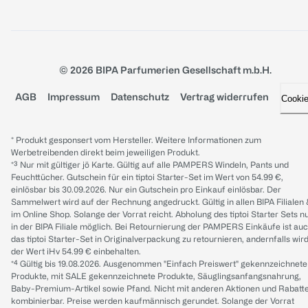
© 2026 BIPA Parfumerien Gesellschaft m.b.H.
AGB
Impressum
Datenschutz
Vertrag widerrufen
Cooki
* Produkt gesponsert vom Hersteller. Weitere Informationen zum
Werbetreibenden direkt beim jeweiligen Produkt.
*³ Nur mit gültiger jö Karte. Gültig auf alle PAMPERS Windeln, Pants und
Feuchttücher. Gutschein für ein tiptoi Starter-Set im Wert von 54.99 €,
einlösbar bis 30.09.2026. Nur ein Gutschein pro Einkauf einlösbar. Der
Sammelwert wird auf der Rechnung angedruckt. Gültig in allen BIPA Filialen
im Online Shop. Solange der Vorrat reicht. Abholung des tiptoi Starter Sets n
in der BIPA Filiale möglich. Bei Retournierung der PAMPERS Einkäufe ist au
das tiptoi Starter-Set in Originalverpackung zu retournieren, andernfalls wir
der Wert iHv 54.99 € einbehalten.
*⁴ Gültig bis 19.08.2026. Ausgenommen "Einfach Preiswert" gekennzeichnete
Produkte, mit SALE gekennzeichnete Produkte, Säuglingsanfangsnahrung,
Baby-Premium-Artikel sowie Pfand. Nicht mit anderen Aktionen und Rabatt
kombinierbar. Preise werden kaufmännisch gerundet. Solange der Vorrat