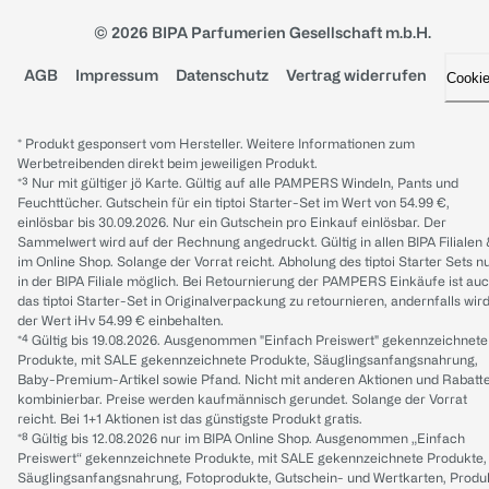
© 2026 BIPA Parfumerien Gesellschaft m.b.H.
AGB
Impressum
Datenschutz
Vertrag widerrufen
Cooki
* Produkt gesponsert vom Hersteller. Weitere Informationen zum
Werbetreibenden direkt beim jeweiligen Produkt.
*³ Nur mit gültiger jö Karte. Gültig auf alle PAMPERS Windeln, Pants und
Feuchttücher. Gutschein für ein tiptoi Starter-Set im Wert von 54.99 €,
einlösbar bis 30.09.2026. Nur ein Gutschein pro Einkauf einlösbar. Der
Sammelwert wird auf der Rechnung angedruckt. Gültig in allen BIPA Filialen
im Online Shop. Solange der Vorrat reicht. Abholung des tiptoi Starter Sets n
in der BIPA Filiale möglich. Bei Retournierung der PAMPERS Einkäufe ist au
das tiptoi Starter-Set in Originalverpackung zu retournieren, andernfalls wir
der Wert iHv 54.99 € einbehalten.
*⁴ Gültig bis 19.08.2026. Ausgenommen "Einfach Preiswert" gekennzeichnete
Produkte, mit SALE gekennzeichnete Produkte, Säuglingsanfangsnahrung,
Baby-Premium-Artikel sowie Pfand. Nicht mit anderen Aktionen und Rabatt
kombinierbar. Preise werden kaufmännisch gerundet. Solange der Vorrat
reicht. Bei 1+1 Aktionen ist das günstigste Produkt gratis.
*⁸ Gültig bis 12.08.2026 nur im BIPA Online Shop. Ausgenommen „Einfach
Preiswert“ gekennzeichnete Produkte, mit SALE gekennzeichnete Produkte,
Säuglingsanfangsnahrung, Fotoprodukte, Gutschein- und Wertkarten, Produ