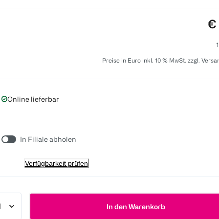
Pr
€
1
Preise in Euro inkl. 10 % MwSt. zzgl. Vers
Online lieferbar
In Filiale abholen
Verfügbarkeit prüfen
In den Warenkorb