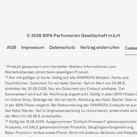
© 2026 BIPA Parfumerien Gesellschaft m.b.H.
AGB
Impressum
Datenschutz
Vertrag widerrufen
Cooki
* Produkt gesponsert vom Hersteller. Weitere Informationen zum
Werbetreibenden direkt beim jeweiligen Produkt.
*³ Nur mit gültiger jö Karte. Gültig auf alle PAMPERS Windeln, Pants und
Feuchttücher. Gutschein für ein tiptoi Starter-Set im Wert von 54.99 €,
einlösbar bis 30.09.2026. Nur ein Gutschein pro Einkauf einlösbar. Der
Sammelwert wird auf der Rechnung angedruckt. Gültig in allen BIPA Filialen
im Online Shop. Solange der Vorrat reicht. Abholung des tiptoi Starter Sets n
in der BIPA Filiale möglich. Bei Retournierung der PAMPERS Einkäufe ist au
das tiptoi Starter-Set in Originalverpackung zu retournieren, andernfalls wir
der Wert iHv 54.99 € einbehalten.
*⁴ Gültig bis 19.08.2026. Ausgenommen "Einfach Preiswert" gekennzeichnete
Produkte, mit SALE gekennzeichnete Produkte, Säuglingsanfangsnahrung,
Baby-Premium-Artikel sowie Pfand. Nicht mit anderen Aktionen und Rabatt