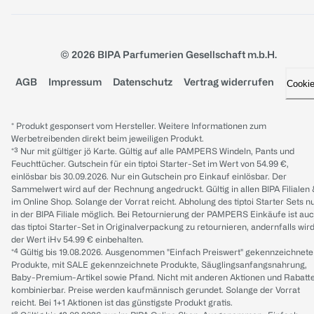
© 2026 BIPA Parfumerien Gesellschaft m.b.H.
AGB
Impressum
Datenschutz
Vertrag widerrufen
Cooki
* Produkt gesponsert vom Hersteller. Weitere Informationen zum
Werbetreibenden direkt beim jeweiligen Produkt.
*³ Nur mit gültiger jö Karte. Gültig auf alle PAMPERS Windeln, Pants und
Feuchttücher. Gutschein für ein tiptoi Starter-Set im Wert von 54.99 €,
einlösbar bis 30.09.2026. Nur ein Gutschein pro Einkauf einlösbar. Der
Sammelwert wird auf der Rechnung angedruckt. Gültig in allen BIPA Filialen
im Online Shop. Solange der Vorrat reicht. Abholung des tiptoi Starter Sets n
in der BIPA Filiale möglich. Bei Retournierung der PAMPERS Einkäufe ist au
das tiptoi Starter-Set in Originalverpackung zu retournieren, andernfalls wir
der Wert iHv 54.99 € einbehalten.
*⁴ Gültig bis 19.08.2026. Ausgenommen "Einfach Preiswert" gekennzeichnete
Produkte, mit SALE gekennzeichnete Produkte, Säuglingsanfangsnahrung,
Baby-Premium-Artikel sowie Pfand. Nicht mit anderen Aktionen und Rabatt
kombinierbar. Preise werden kaufmännisch gerundet. Solange der Vorrat
reicht. Bei 1+1 Aktionen ist das günstigste Produkt gratis.