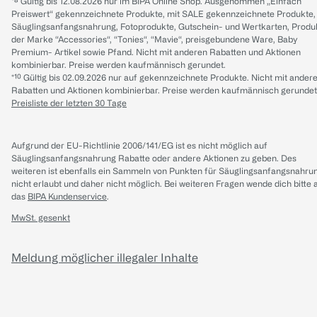
*⁸ Gültig bis 12.08.2026 nur im BIPA Online Shop. Ausgenommen „Einfach
Preiswert“ gekennzeichnete Produkte, mit SALE gekennzeichnete Produkte,
Säuglingsanfangsnahrung, Fotoprodukte, Gutschein- und Wertkarten, Produ
der Marke “Accessories“, “Tonies“, “Mavie“, preisgebundene Ware, Baby
Premium- Artikel sowie Pfand. Nicht mit anderen Rabatten und Aktionen
kombinierbar. Preise werden kaufmännisch gerundet.
*¹⁰ Gültig bis 02.09.2026 nur auf gekennzeichnete Produkte. Nicht mit ander
Rabatten und Aktionen kombinierbar. Preise werden kaufmännisch gerundet
Preisliste der letzten 30 Tage
Aufgrund der EU-Richtlinie 2006/141/EG ist es nicht möglich auf
Säuglingsanfangsnahrung Rabatte oder andere Aktionen zu geben. Des
weiteren ist ebenfalls ein Sammeln von Punkten für Säuglingsanfangsnahru
nicht erlaubt und daher nicht möglich.
Bei weiteren Fragen wende dich bitte 
das
BIPA Kundenservice
.
MwSt. gesenkt
Meldung möglicher illegaler Inhalte