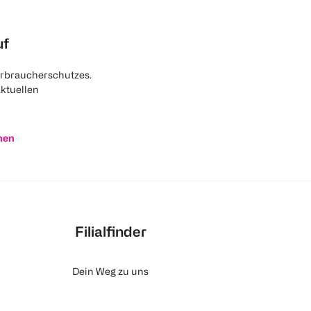
uf
rbraucherschutzes.
aktuellen
nen
Filialfinder
Dein Weg zu uns