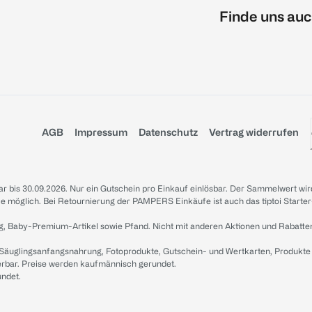
Finde uns auc
AGB
Impressum
Datenschutz
Vertrag widerrufen
sbar bis 30.09.2026. Nur ein Gutschein pro Einkauf einlösbar. Der Sammelwert wir
iale möglich. Bei Retournierung der PAMPERS Einkäufe ist auch das tiptoi Starter
g, Baby-Premium-Artikel sowie Pfand. Nicht mit anderen Aktionen und Rabatte
 Säuglingsanfangsnahrung, Fotoprodukte, Gutschein- und Wertkarten, Produkte
erbar. Preise werden kaufmännisch gerundet.
undet.