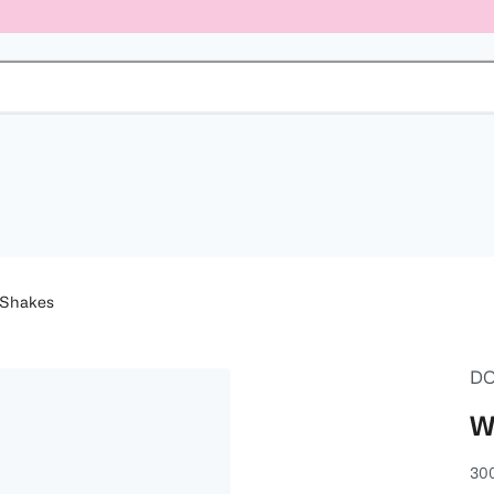
 Shakes
DO
W
300