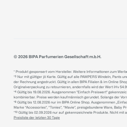
© 2026 BIPA Parfumerien Gesellschaft m.b.H.
* Produkt gesponsert vom Hersteller. Weitere Informationen zum Werbe
*³ Nur mit gültiger jö Karte. Gültig auf alle PAMPERS Windeln, Pants un
der Rechnung angedruckt. Gültig in allen BIPA Filialen & im Online Shop
Originalverpackung zu retournieren, andernfalls wird der Wert iHv 54.9
*⁴ Gültig bis 19.08.2026. Ausgenommen "Einfach Preiswert" gekennze
kombinierbar. Preise werden kaufmännisch gerundet. Solange der Vorrat 
*⁸ Gültig bis 12.08.2026 nur im BIPA Online Shop. Ausgenommen „Einf
Marke “Accessories“, “Tonies“, “Mavie“, preisgebundene Ware, Baby P
*¹⁰ Gültig bis 02.09.2026 nur auf gekennzeichnete Produkte. Nicht mi
Preisliste der letzten 30 Tage