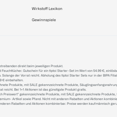
Wirkstoff Lexikon
Gewinnspiele
treibenden direkt beim jeweiligen Produkt.
d Feuchttücher. Gutschein für ein tiptoi Starter-Set im Wert von 54.99 €, einlö
. Solange der Vorrat reicht. Abholung des tiptoi Starter Sets nur in der BIPA Fil
9 € einbehalten.
ichnete Produkte, mit SALE gekennzeichnete Produkte, Säuglingsanfangsnahrun
reicht. Bei 1+1 Aktionen ist das günstigste Produkt gratis.
ach Preiswert“ gekennzeichnete Produkte, mit SALE gekennzeichnete Produkte,
remium- Artikel sowie Pfand. Nicht mit anderen Rabatten und Aktionen kombini
t anderen Rabatten und Aktionen kombinierbar. Preise werden kaufmännisch ger