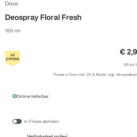
Dove
Deospray Floral Fresh
150 ml
Preis
€ 2,
100 ml 1
Preise in Euro inkl. 20 % MwSt. zzgl. Versandkos
Online lieferbar
In Filiale abholen
Verfügbarkeit prüfen