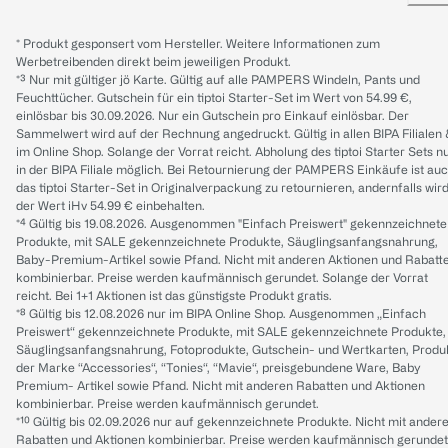
* Produkt gesponsert vom Hersteller. Weitere Informationen zum
Werbetreibenden direkt beim jeweiligen Produkt.
*³ Nur mit gültiger jö Karte. Gültig auf alle PAMPERS Windeln, Pants und
Feuchttücher. Gutschein für ein tiptoi Starter-Set im Wert von 54.99 €,
einlösbar bis 30.09.2026. Nur ein Gutschein pro Einkauf einlösbar. Der
Sammelwert wird auf der Rechnung angedruckt. Gültig in allen BIPA Filialen
im Online Shop. Solange der Vorrat reicht. Abholung des tiptoi Starter Sets n
in der BIPA Filiale möglich. Bei Retournierung der PAMPERS Einkäufe ist au
das tiptoi Starter-Set in Originalverpackung zu retournieren, andernfalls wir
der Wert iHv 54.99 € einbehalten.
*⁴ Gültig bis 19.08.2026. Ausgenommen "Einfach Preiswert" gekennzeichnete
Produkte, mit SALE gekennzeichnete Produkte, Säuglingsanfangsnahrung,
Baby-Premium-Artikel sowie Pfand. Nicht mit anderen Aktionen und Rabatt
kombinierbar. Preise werden kaufmännisch gerundet. Solange der Vorrat
reicht. Bei 1+1 Aktionen ist das günstigste Produkt gratis.
*⁸ Gültig bis 12.08.2026 nur im BIPA Online Shop. Ausgenommen „Einfach
Preiswert“ gekennzeichnete Produkte, mit SALE gekennzeichnete Produkte,
Säuglingsanfangsnahrung, Fotoprodukte, Gutschein- und Wertkarten, Produ
der Marke “Accessories“, “Tonies“, “Mavie“, preisgebundene Ware, Baby
Premium- Artikel sowie Pfand. Nicht mit anderen Rabatten und Aktionen
kombinierbar. Preise werden kaufmännisch gerundet.
*¹⁰ Gültig bis 02.09.2026 nur auf gekennzeichnete Produkte. Nicht mit ander
Rabatten und Aktionen kombinierbar. Preise werden kaufmännisch gerundet