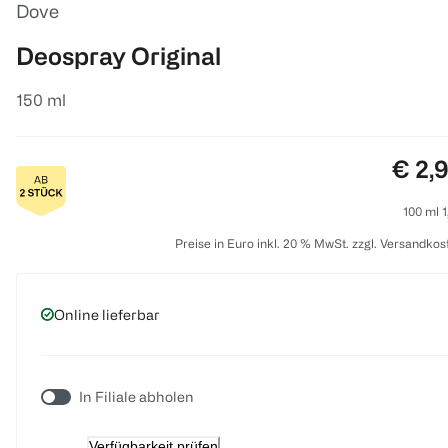
Dove
Deospray Original
150 ml
Preis
€ 2,
100 ml 1
Preise in Euro inkl. 20 % MwSt. zzgl. Versandkos
Online lieferbar
In Filiale abholen
Verfügbarkeit prüfen