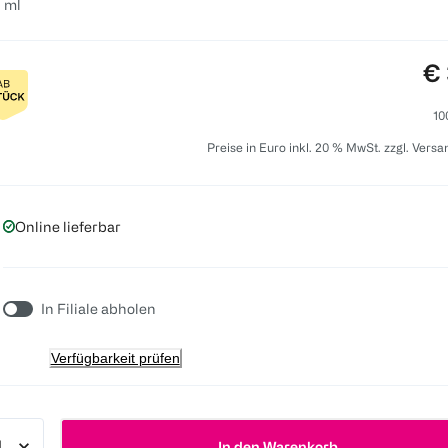
 ml
Pr
€ 
10
Preise in Euro inkl. 20 % MwSt. zzgl. Vers
Online lieferbar
In Filiale abholen
Verfügbarkeit prüfen
In den Warenkorb