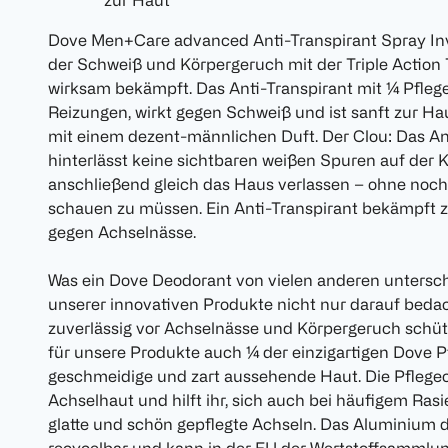
zur Haut
Dove Men+Care advanced Anti-Transpirant Spray Invi
der Schweiß und Körpergeruch mit der Triple Action
wirksam bekämpft. Das Anti-Transpirant mit ¼ Pfleg
Reizungen, wirkt gegen Schweiß und ist sanft zur H
mit einem dezent-männlichen Duft. Der Clou: Das Ant
hinterlässt keine sichtbaren weißen Spuren auf der 
anschließend gleich das Haus verlassen – ohne noch
schauen zu müssen. Ein Anti-Transpirant bekämpft z
gegen Achselnässe.
Was ein Dove Deodorant von vielen anderen untersch
unserer innovativen Produkte nicht nur darauf bedach
zuverlässig vor Achselnässe und Körpergeruch schü
für unsere Produkte auch ¼ der einzigartigen Dove P
geschmeidige und zart aussehende Haut. Die Pflege
Achselhaut und hilft ihr, sich auch bei häufigem Rasi
glatte und schön gepflegte Achseln. Das Aluminium 