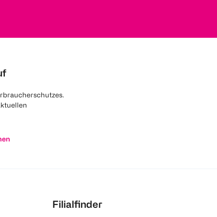
uf
rbraucherschutzes.
aktuellen
nen
Filialfinder