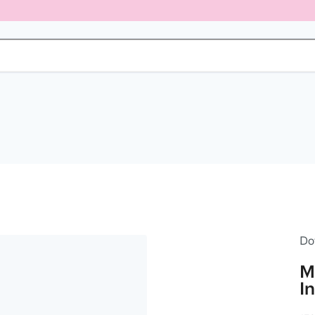
Do
M
In