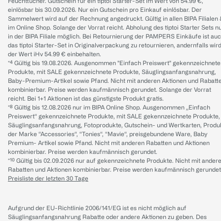
Feuchttücher. Gutschein für ein tiptoi Starter-Set im Wert von 54.99 €,
einlösbar bis 30.09.2026. Nur ein Gutschein pro Einkauf einlösbar. Der
Sammelwert wird auf der Rechnung angedruckt. Gültig in allen BIPA Filialen
im Online Shop. Solange der Vorrat reicht. Abholung des tiptoi Starter Sets n
in der BIPA Filiale möglich. Bei Retournierung der PAMPERS Einkäufe ist au
das tiptoi Starter-Set in Originalverpackung zu retournieren, andernfalls wir
der Wert iHv 54.99 € einbehalten.
*⁴ Gültig bis 19.08.2026. Ausgenommen "Einfach Preiswert" gekennzeichnete
Produkte, mit SALE gekennzeichnete Produkte, Säuglingsanfangsnahrung,
Baby-Premium-Artikel sowie Pfand. Nicht mit anderen Aktionen und Rabatt
kombinierbar. Preise werden kaufmännisch gerundet. Solange der Vorrat
reicht. Bei 1+1 Aktionen ist das günstigste Produkt gratis.
*⁸ Gültig bis 12.08.2026 nur im BIPA Online Shop. Ausgenommen „Einfach
Preiswert“ gekennzeichnete Produkte, mit SALE gekennzeichnete Produkte,
Säuglingsanfangsnahrung, Fotoprodukte, Gutschein- und Wertkarten, Produ
der Marke “Accessories“, “Tonies“, “Mavie“, preisgebundene Ware, Baby
Premium- Artikel sowie Pfand. Nicht mit anderen Rabatten und Aktionen
kombinierbar. Preise werden kaufmännisch gerundet.
*¹⁰ Gültig bis 02.09.2026 nur auf gekennzeichnete Produkte. Nicht mit ander
Rabatten und Aktionen kombinierbar. Preise werden kaufmännisch gerundet
Preisliste der letzten 30 Tage
Aufgrund der EU-Richtlinie 2006/141/EG ist es nicht möglich auf
Säuglingsanfangsnahrung Rabatte oder andere Aktionen zu geben. Des