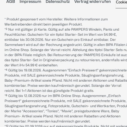
AGB
Impressum
Datenschutz
Vertrag widerrufen
Cooki
* Produkt gesponsert vom Hersteller. Weitere Informationen zum
Werbetreibenden direkt beim jeweiligen Produkt.
*³ Nur mit gültiger jö Karte. Gültig auf alle PAMPERS Windeln, Pants und
Feuchttücher. Gutschein für ein tiptoi Starter-Set im Wert von 54.99 €,
einlösbar bis 30.09.2026. Nur ein Gutschein pro Einkauf einlösbar. Der
Sammelwert wird auf der Rechnung angedruckt. Gültig in allen BIPA Filialen
im Online Shop. Solange der Vorrat reicht. Abholung des tiptoi Starter Sets n
in der BIPA Filiale möglich. Bei Retournierung der PAMPERS Einkäufe ist au
das tiptoi Starter-Set in Originalverpackung zu retournieren, andernfalls wir
der Wert iHv 54.99 € einbehalten.
*⁴ Gültig bis 19.08.2026. Ausgenommen "Einfach Preiswert" gekennzeichnete
Produkte, mit SALE gekennzeichnete Produkte, Säuglingsanfangsnahrung,
Baby-Premium-Artikel sowie Pfand. Nicht mit anderen Aktionen und Rabatt
kombinierbar. Preise werden kaufmännisch gerundet. Solange der Vorrat
reicht. Bei 1+1 Aktionen ist das günstigste Produkt gratis.
*⁸ Gültig bis 12.08.2026 nur im BIPA Online Shop. Ausgenommen „Einfach
Preiswert“ gekennzeichnete Produkte, mit SALE gekennzeichnete Produkte,
Säuglingsanfangsnahrung, Fotoprodukte, Gutschein- und Wertkarten, Produ
der Marke “Accessories“, “Tonies“, “Mavie“, preisgebundene Ware, Baby
Premium- Artikel sowie Pfand. Nicht mit anderen Rabatten und Aktionen
kombinierbar. Preise werden kaufmännisch gerundet.
*¹⁰ Gültig bis 02.09.2026 nur auf gekennzeichnete Produkte. Nicht mit ander