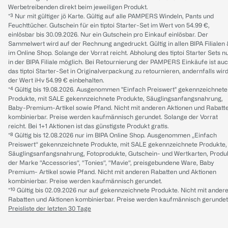
Werbetreibenden direkt beim jeweiligen Produkt.
*³ Nur mit gültiger jö Karte. Gültig auf alle PAMPERS Windeln, Pants und
Feuchttücher. Gutschein für ein tiptoi Starter-Set im Wert von 54.99 €,
einlösbar bis 30.09.2026. Nur ein Gutschein pro Einkauf einlösbar. Der
Sammelwert wird auf der Rechnung angedruckt. Gültig in allen BIPA Filialen
im Online Shop. Solange der Vorrat reicht. Abholung des tiptoi Starter Sets n
in der BIPA Filiale möglich. Bei Retournierung der PAMPERS Einkäufe ist au
das tiptoi Starter-Set in Originalverpackung zu retournieren, andernfalls wir
der Wert iHv 54.99 € einbehalten.
*⁴ Gültig bis 19.08.2026. Ausgenommen "Einfach Preiswert" gekennzeichnete
Produkte, mit SALE gekennzeichnete Produkte, Säuglingsanfangsnahrung,
Baby-Premium-Artikel sowie Pfand. Nicht mit anderen Aktionen und Rabatt
kombinierbar. Preise werden kaufmännisch gerundet. Solange der Vorrat
reicht. Bei 1+1 Aktionen ist das günstigste Produkt gratis.
*⁸ Gültig bis 12.08.2026 nur im BIPA Online Shop. Ausgenommen „Einfach
Preiswert“ gekennzeichnete Produkte, mit SALE gekennzeichnete Produkte,
Säuglingsanfangsnahrung, Fotoprodukte, Gutschein- und Wertkarten, Produ
der Marke “Accessories“, “Tonies“, “Mavie“, preisgebundene Ware, Baby
Premium- Artikel sowie Pfand. Nicht mit anderen Rabatten und Aktionen
kombinierbar. Preise werden kaufmännisch gerundet.
*¹⁰ Gültig bis 02.09.2026 nur auf gekennzeichnete Produkte. Nicht mit ander
Rabatten und Aktionen kombinierbar. Preise werden kaufmännisch gerundet
Preisliste der letzten 30 Tage