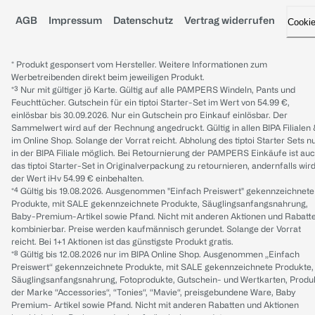
AGB
Impressum
Datenschutz
Vertrag widerrufen
Cooki
* Produkt gesponsert vom Hersteller. Weitere Informationen zum
Werbetreibenden direkt beim jeweiligen Produkt.
*³ Nur mit gültiger jö Karte. Gültig auf alle PAMPERS Windeln, Pants und
Feuchttücher. Gutschein für ein tiptoi Starter-Set im Wert von 54.99 €,
einlösbar bis 30.09.2026. Nur ein Gutschein pro Einkauf einlösbar. Der
Sammelwert wird auf der Rechnung angedruckt. Gültig in allen BIPA Filialen
im Online Shop. Solange der Vorrat reicht. Abholung des tiptoi Starter Sets n
in der BIPA Filiale möglich. Bei Retournierung der PAMPERS Einkäufe ist au
das tiptoi Starter-Set in Originalverpackung zu retournieren, andernfalls wir
der Wert iHv 54.99 € einbehalten.
*⁴ Gültig bis 19.08.2026. Ausgenommen "Einfach Preiswert" gekennzeichnete
Produkte, mit SALE gekennzeichnete Produkte, Säuglingsanfangsnahrung,
Baby-Premium-Artikel sowie Pfand. Nicht mit anderen Aktionen und Rabatt
kombinierbar. Preise werden kaufmännisch gerundet. Solange der Vorrat
reicht. Bei 1+1 Aktionen ist das günstigste Produkt gratis.
*⁸ Gültig bis 12.08.2026 nur im BIPA Online Shop. Ausgenommen „Einfach
Preiswert“ gekennzeichnete Produkte, mit SALE gekennzeichnete Produkte,
Säuglingsanfangsnahrung, Fotoprodukte, Gutschein- und Wertkarten, Produ
der Marke “Accessories“, “Tonies“, “Mavie“, preisgebundene Ware, Baby
Premium- Artikel sowie Pfand. Nicht mit anderen Rabatten und Aktionen