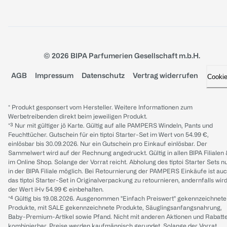
© 2026 BIPA Parfumerien Gesellschaft m.b.H.
AGB
Impressum
Datenschutz
Vertrag widerrufen
Cooki
* Produkt gesponsert vom Hersteller. Weitere Informationen zum
Werbetreibenden direkt beim jeweiligen Produkt.
*³ Nur mit gültiger jö Karte. Gültig auf alle PAMPERS Windeln, Pants und
Feuchttücher. Gutschein für ein tiptoi Starter-Set im Wert von 54.99 €,
einlösbar bis 30.09.2026. Nur ein Gutschein pro Einkauf einlösbar. Der
Sammelwert wird auf der Rechnung angedruckt. Gültig in allen BIPA Filialen
im Online Shop. Solange der Vorrat reicht. Abholung des tiptoi Starter Sets n
in der BIPA Filiale möglich. Bei Retournierung der PAMPERS Einkäufe ist au
das tiptoi Starter-Set in Originalverpackung zu retournieren, andernfalls wir
der Wert iHv 54.99 € einbehalten.
*⁴ Gültig bis 19.08.2026. Ausgenommen "Einfach Preiswert" gekennzeichnete
Produkte, mit SALE gekennzeichnete Produkte, Säuglingsanfangsnahrung,
Baby-Premium-Artikel sowie Pfand. Nicht mit anderen Aktionen und Rabatt
kombinierbar. Preise werden kaufmännisch gerundet. Solange der Vorrat