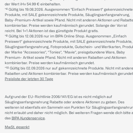
der Wert iHv 54.99 € einbehalten.
*⁴ Gültig bis 19.08.2026. Ausgenommen "Einfach Preiswert" gekennzeichnete
Produkte, mit SALE gekennzeichnete Produkte, Säuglingsanfangsnahrung,
Baby-Premium-Artikel sowie Pfand. Nicht mit anderen Aktionen und Rabatt
kombinierbar. Preise werden kaufmännisch gerundet. Solange der Vorrat
reicht. Bei 1+1 Aktionen ist das günstigste Produkt gratis.
*⁸ Gültig bis 12.08.2026 nur im BIPA Online Shop. Ausgenommen „Einfach
Preiswert“ gekennzeichnete Produkte, mit SALE gekennzeichnete Produkte,
Säuglingsanfangsnahrung, Fotoprodukte, Gutschein- und Wertkarten, Produ
der Marke “Accessories“, “Tonies“, “Mavie“, preisgebundene Ware, Baby
Premium- Artikel sowie Pfand. Nicht mit anderen Rabatten und Aktionen
kombinierbar. Preise werden kaufmännisch gerundet.
*¹⁰ Gültig bis 02.09.2026 nur auf gekennzeichnete Produkte. Nicht mit ander
Rabatten und Aktionen kombinierbar. Preise werden kaufmännisch gerundet
Preisliste der letzten 30 Tage
Aufgrund der EU-Richtlinie 2006/141/EG ist es nicht möglich auf
Säuglingsanfangsnahrung Rabatte oder andere Aktionen zu geben. Des
weiteren ist ebenfalls ein Sammeln von Punkten für Säuglingsanfangsnahru
nicht erlaubt und daher nicht möglich.
Bei weiteren Fragen wende dich bitte 
das
BIPA Kundenservice
.
MwSt. gesenkt