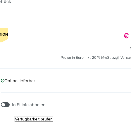
 Stück
Pr
€ 
Preise in Euro inkl. 20 % MwSt. zzgl. Vers
Online lieferbar
In Filiale abholen
Verfügbarkeit prüfen