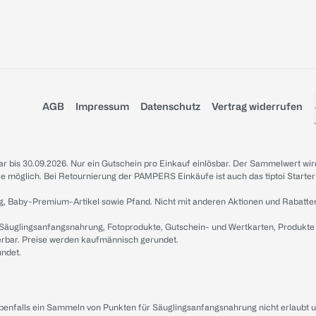
AGB
Impressum
Datenschutz
Vertrag widerrufen
sbar bis 30.09.2026. Nur ein Gutschein pro Einkauf einlösbar. Der Sammelwert wir
iale möglich. Bei Retournierung der PAMPERS Einkäufe ist auch das tiptoi Starter
g, Baby-Premium-Artikel sowie Pfand. Nicht mit anderen Aktionen und Rabatte
 Säuglingsanfangsnahrung, Fotoprodukte, Gutschein- und Wertkarten, Produkte
erbar. Preise werden kaufmännisch gerundet.
undet.
ebenfalls ein Sammeln von Punkten für Säuglingsanfangsnahrung nicht erlaubt 