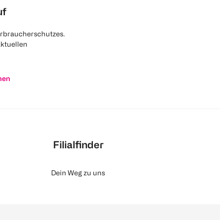
uf
rbraucherschutzes.
aktuellen
nen
Filialfinder
Dein Weg zu uns