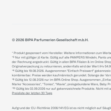
© 2026 BIPA Parfumerien Gesellschaft m.b.H.
* Produkt gesponsert vom Hersteller. Weitere Informationen zum Werbe
*³ Nur mit gültiger jö Karte. Gültig auf alle PAMPERS Windeln, Pants un
der Rechnung angedruckt. Gültig in allen BIPA Filialen & im Online Shop
Originalverpackung zu retournieren, andernfalls wird der Wert iHv 54.9
*⁴ Gültig bis 19.08.2026. Ausgenommen "Einfach Preiswert" gekennze
kombinierbar. Preise werden kaufmännisch gerundet. Solange der Vorrat 
*⁸ Gültig bis 12.08.2026 nur im BIPA Online Shop. Ausgenommen „Einf
Marke “Accessories“, “Tonies“, “Mavie“, preisgebundene Ware, Baby P
*¹⁰ Gültig bis 02.09.2026 nur auf gekennzeichnete Produkte. Nicht mi
Preisliste der letzten 30 Tage
Aufgrund der EU-Richtlinie 2006/141/EG ist es nicht möglich auf Säug