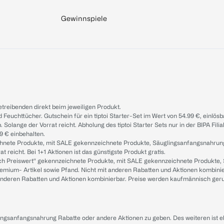
Gewinnspiele
treibenden direkt beim jeweiligen Produkt.
d Feuchttücher. Gutschein für ein tiptoi Starter-Set im Wert von 54.99 €, einlö
. Solange der Vorrat reicht. Abholung des tiptoi Starter Sets nur in der BIPA Fil
9 € einbehalten.
ichnete Produkte, mit SALE gekennzeichnete Produkte, Säuglingsanfangsnahrun
reicht. Bei 1+1 Aktionen ist das günstigste Produkt gratis.
ach Preiswert“ gekennzeichnete Produkte, mit SALE gekennzeichnete Produkte,
remium- Artikel sowie Pfand. Nicht mit anderen Rabatten und Aktionen kombini
t anderen Rabatten und Aktionen kombinierbar. Preise werden kaufmännisch ger
lingsanfangsnahrung Rabatte oder andere Aktionen zu geben. Des weiteren ist 