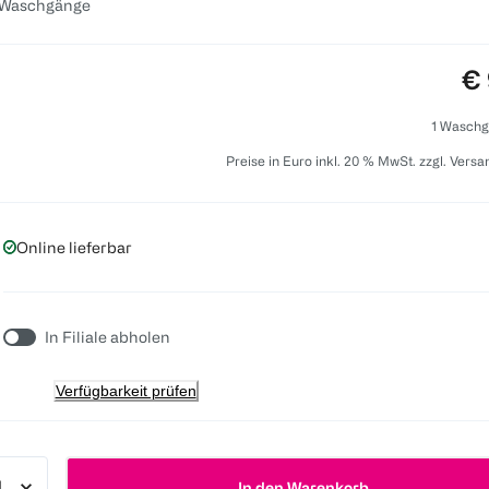
 Waschgänge
Pr
€ 
1 Waschg
Preise in Euro inkl. 20 % MwSt. zzgl. Vers
Online lieferbar
In Filiale abholen
Verfügbarkeit prüfen
In den Warenkorb