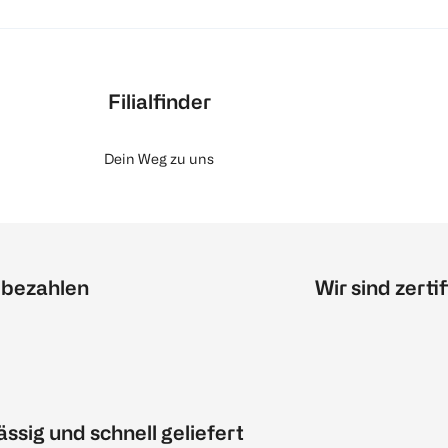
Filialfinder
Dein Weg zu uns
 bezahlen
Wir sind zertif
ässig und schnell geliefert