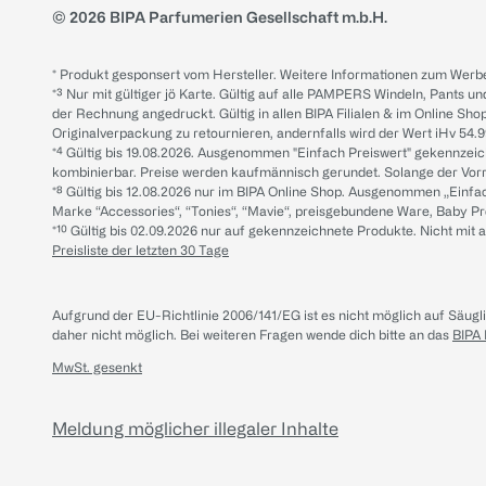
© 2026 BIPA Parfumerien Gesellschaft m.b.H.
* Produkt gesponsert vom Hersteller. Weitere Informationen zum Werbe
*³ Nur mit gültiger jö Karte. Gültig auf alle PAMPERS Windeln, Pants un
der Rechnung angedruckt. Gültig in allen BIPA Filialen & im Online Shop
Originalverpackung zu retournieren, andernfalls wird der Wert iHv 54.9
*⁴ Gültig bis 19.08.2026. Ausgenommen "Einfach Preiswert" gekennze
kombinierbar. Preise werden kaufmännisch gerundet. Solange der Vorrat 
*⁸ Gültig bis 12.08.2026 nur im BIPA Online Shop. Ausgenommen „Einf
Marke “Accessories“, “Tonies“, “Mavie“, preisgebundene Ware, Baby P
*¹⁰ Gültig bis 02.09.2026 nur auf gekennzeichnete Produkte. Nicht mi
Preisliste der letzten 30 Tage
Aufgrund der EU-Richtlinie 2006/141/EG ist es nicht möglich auf Säug
daher nicht möglich.
Bei weiteren Fragen wende dich bitte an das
BIPA
MwSt. gesenkt
Meldung möglicher illegaler Inhalte