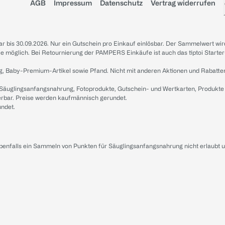
AGB
Impressum
Datenschutz
Vertrag widerrufen
sbar bis 30.09.2026. Nur ein Gutschein pro Einkauf einlösbar. Der Sammelwert wir
iale möglich. Bei Retournierung der PAMPERS Einkäufe ist auch das tiptoi Starter
g, Baby-Premium-Artikel sowie Pfand. Nicht mit anderen Aktionen und Rabatte
 Säuglingsanfangsnahrung, Fotoprodukte, Gutschein- und Wertkarten, Produkte
erbar. Preise werden kaufmännisch gerundet.
undet.
ebenfalls ein Sammeln von Punkten für Säuglingsanfangsnahrung nicht erlaubt 