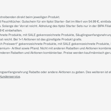
treibenden direkt beim jeweiligen Produkt.
d Feuchttücher. Gutschein für ein tiptoi Starter-Set im Wert von 54.99 €, einlö
. Solange der Vorrat reicht. Abholung des tiptoi Starter Sets nur in der BIPA Fil
9 € einbehalten.
ichnete Produkte, mit SALE gekennzeichnete Produkte, Säuglingsanfangsnahrun
reicht. Bei 1+1 Aktionen ist das günstigste Produkt gratis.
ach Preiswert“ gekennzeichnete Produkte, mit SALE gekennzeichnete Produkte,
remium- Artikel sowie Pfand. Nicht mit anderen Rabatten und Aktionen kombini
t anderen Rabatten und Aktionen kombinierbar. Preise werden kaufmännisch ger
lingsanfangsnahrung Rabatte oder andere Aktionen zu geben. Des weiteren ist 
 Kundenservice
.