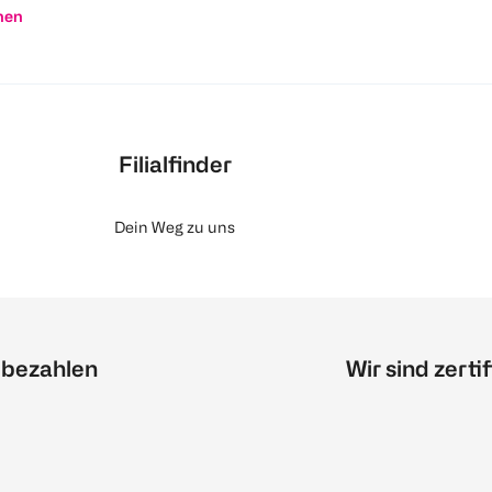
nen
Filialfinder
Dein Weg zu uns
 bezahlen
Wir sind zertif