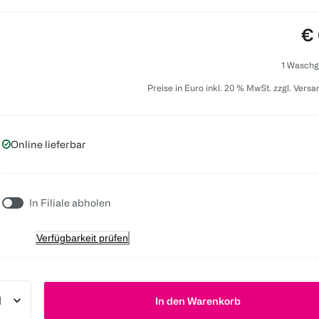
Pr
€ 
1 Waschg
Preise in Euro inkl. 20 % MwSt. zzgl. Vers
Online lieferbar
In Filiale abholen
Verfügbarkeit prüfen
In den Warenkorb