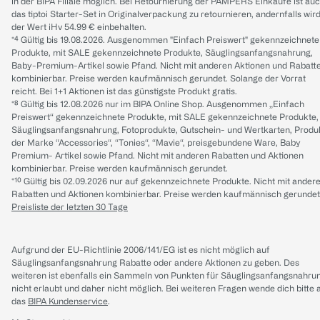
in der BIPA Filiale möglich. Bei Retournierung der PAMPERS Einkäufe ist au
das tiptoi Starter-Set in Originalverpackung zu retournieren, andernfalls wir
der Wert iHv 54.99 € einbehalten.
*⁴ Gültig bis 19.08.2026. Ausgenommen "Einfach Preiswert" gekennzeichnete
Produkte, mit SALE gekennzeichnete Produkte, Säuglingsanfangsnahrung,
Baby-Premium-Artikel sowie Pfand. Nicht mit anderen Aktionen und Rabatt
kombinierbar. Preise werden kaufmännisch gerundet. Solange der Vorrat
reicht. Bei 1+1 Aktionen ist das günstigste Produkt gratis.
*⁸ Gültig bis 12.08.2026 nur im BIPA Online Shop. Ausgenommen „Einfach
Preiswert“ gekennzeichnete Produkte, mit SALE gekennzeichnete Produkte,
Säuglingsanfangsnahrung, Fotoprodukte, Gutschein- und Wertkarten, Produ
der Marke “Accessories“, “Tonies“, “Mavie“, preisgebundene Ware, Baby
Premium- Artikel sowie Pfand. Nicht mit anderen Rabatten und Aktionen
kombinierbar. Preise werden kaufmännisch gerundet.
*¹⁰ Gültig bis 02.09.2026 nur auf gekennzeichnete Produkte. Nicht mit ander
Rabatten und Aktionen kombinierbar. Preise werden kaufmännisch gerundet
Preisliste der letzten 30 Tage
Aufgrund der EU-Richtlinie 2006/141/EG ist es nicht möglich auf
Säuglingsanfangsnahrung Rabatte oder andere Aktionen zu geben. Des
weiteren ist ebenfalls ein Sammeln von Punkten für Säuglingsanfangsnahru
nicht erlaubt und daher nicht möglich.
Bei weiteren Fragen wende dich bitte 
das
BIPA Kundenservice
.