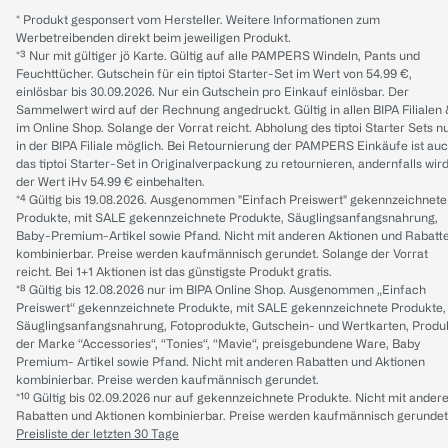
* Produkt gesponsert vom Hersteller. Weitere Informationen zum
Werbetreibenden direkt beim jeweiligen Produkt.
*³ Nur mit gültiger jö Karte. Gültig auf alle PAMPERS Windeln, Pants und
Feuchttücher. Gutschein für ein tiptoi Starter-Set im Wert von 54.99 €,
einlösbar bis 30.09.2026. Nur ein Gutschein pro Einkauf einlösbar. Der
Sammelwert wird auf der Rechnung angedruckt. Gültig in allen BIPA Filialen
im Online Shop. Solange der Vorrat reicht. Abholung des tiptoi Starter Sets n
in der BIPA Filiale möglich. Bei Retournierung der PAMPERS Einkäufe ist au
das tiptoi Starter-Set in Originalverpackung zu retournieren, andernfalls wir
der Wert iHv 54.99 € einbehalten.
*⁴ Gültig bis 19.08.2026. Ausgenommen "Einfach Preiswert" gekennzeichnete
Produkte, mit SALE gekennzeichnete Produkte, Säuglingsanfangsnahrung,
Baby-Premium-Artikel sowie Pfand. Nicht mit anderen Aktionen und Rabatt
kombinierbar. Preise werden kaufmännisch gerundet. Solange der Vorrat
reicht. Bei 1+1 Aktionen ist das günstigste Produkt gratis.
*⁸ Gültig bis 12.08.2026 nur im BIPA Online Shop. Ausgenommen „Einfach
Preiswert“ gekennzeichnete Produkte, mit SALE gekennzeichnete Produkte,
Säuglingsanfangsnahrung, Fotoprodukte, Gutschein- und Wertkarten, Produ
der Marke “Accessories“, “Tonies“, “Mavie“, preisgebundene Ware, Baby
Premium- Artikel sowie Pfand. Nicht mit anderen Rabatten und Aktionen
kombinierbar. Preise werden kaufmännisch gerundet.
*¹⁰ Gültig bis 02.09.2026 nur auf gekennzeichnete Produkte. Nicht mit ander
Rabatten und Aktionen kombinierbar. Preise werden kaufmännisch gerundet
Preisliste der letzten 30 Tage