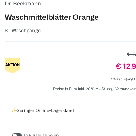
Dr. Beckmann
Waschmittelblätter Orange
80 Waschgänge
Alter
€ 17
Preis:
€ 12,
1 Waschgang 0
Preise in Euro inkl. 20 % MwSt. zzgl. Versandkos
Geringer Online-Lagerstand
In Filiale abholen