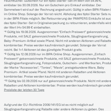
Feuchttücher. Gutschein für ein tiptoi Starter-Set im Wert von 54.99 €,
einlösbar bis 30.09.2026. Nur ein Gutschein pro Einkauf einlösbar. Der
Sammelwert wird auf der Rechnung angedruckt. Gültig in allen BIPA Filialen
im Online Shop. Solange der Vorrat reicht. Abholung des tiptoi Starter Sets n
in der BIPA Filiale möglich. Bei Retournierung der PAMPERS Einkäufe ist au
das tiptoi Starter-Set in Originalverpackung zu retournieren, andernfalls wir
der Wert iHv 54.99 € einbehalten.
*⁴ Gültig bis 19.08.2026. Ausgenommen "Einfach Preiswert" gekennzeichnete
Produkte, mit SALE gekennzeichnete Produkte, Säuglingsanfangsnahrung,
Baby-Premium-Artikel sowie Pfand. Nicht mit anderen Aktionen und Rabatt
kombinierbar. Preise werden kaufmännisch gerundet. Solange der Vorrat
reicht. Bei 1+1 Aktionen ist das günstigste Produkt gratis.
*⁸ Gültig bis 12.08.2026 nur im BIPA Online Shop. Ausgenommen „Einfach
Preiswert“ gekennzeichnete Produkte, mit SALE gekennzeichnete Produkte,
Säuglingsanfangsnahrung, Fotoprodukte, Gutschein- und Wertkarten, Produ
der Marke “Accessories“, “Tonies“, “Mavie“, preisgebundene Ware, Baby
Premium- Artikel sowie Pfand. Nicht mit anderen Rabatten und Aktionen
kombinierbar. Preise werden kaufmännisch gerundet.
*¹⁰ Gültig bis 02.09.2026 nur auf gekennzeichnete Produkte. Nicht mit ander
Rabatten und Aktionen kombinierbar. Preise werden kaufmännisch gerundet
Preisliste der letzten 30 Tage
Aufgrund der EU-Richtlinie 2006/141/EG ist es nicht möglich auf
Säuglingsanfangsnahrung Rabatte oder andere Aktionen zu geben. Des